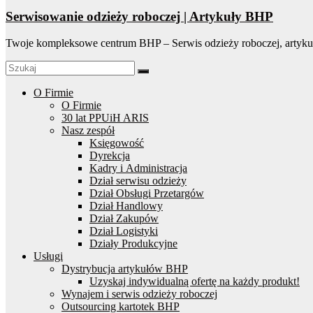
Serwisowanie odzieży roboczej | Artykuły BHP
Twoje kompleksowe centrum BHP – Serwis odzieży roboczej, artyku
O Firmie
O Firmie
30 lat PPUiH ARIS
Nasz zespół
Księgowość
Dyrekcja
Kadry i Administracja
Dział serwisu odzieży
Dział Obsługi Przetargów
Dział Handlowy
Dział Zakupów
Dział Logistyki
Działy Produkcyjne
Usługi
Dystrybucja artykułów BHP
Uzyskaj indywidualną ofertę na każdy produkt!
Wynajem i serwis odzieży roboczej
Outsourcing kartotek BHP