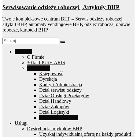
Serwisowanie odzieży roboczej | Artykuły BHP
Twoje kompleksowe centrum BHP – Serwis odzieży roboczej,
artykuł BHP, automaty vendingowe BHP, odzież robocza, obuwie
robocze, kartoteki BHP.
O Firmie
O Firmie
30 lat PPUiH ARIS
Nasz zespół
Księgowość
Dyrekcja
Kadry i Administracja
Dział serwisu odzieży
Dział Obsługi Przetargów
Dział Handlowy
Dział Zakupów
Dział Logistyki
Działy Produkcyjne
Usługi
Dystrybucja artykułów BHP
Uzyskaj indywidualną ofertę na każdy produkt!