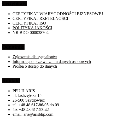
Certyfikaty
CERTYFIKAT WIARYGODNOŚCI BIZNESOWEJ
CERTYFIKAT RZETELNOŚCI
CERTYFIKAT ISO
POLITYKA JAKOŚCI
NR BDO 000038704
Odnośniki
Zgłoszenia dla sygnalistów
Informacja o przetwarzaniu danych osobowych
Prośba o dostęp do danych
Kontakt
PPUiH ARIS
ul. Jastrzębska 15
26-500 Szydłowiec
tel. +48 48 617-86-05 do 09
fax +48 48 617-53-42
email:
aris@arisbhp.com