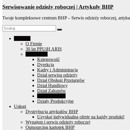
Serwisowanie odzieży roboczej | Artykuły BHP
Twoje kompleksowe centrum BHP – Serwis odzieży roboczej, artyku
O Firmie
O Firmie
30 lat PPUiH ARIS
Nasz zespół
Księgowość
Dyrekcja
Kadry i Administracja
Dział serwisu odzieży
Dział Obsługi Przetargów
Dział Handlowy
Dział Zakupów
Dział Logistyki
Działy Produkcyjne
Usługi
Dystrybucja artykułów BHP
Uzyskaj indywidualną ofertę na każdy produkt!
Wynajem i serwis odzieży roboczej
Outsourcing kartotek BHP