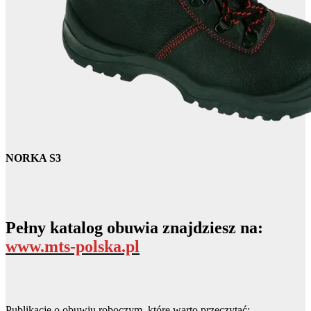
NORKA S3
Pełny katalog obuwia znajdziesz na
:
www.mts-polska.pl
Publikacje o obuwiu roboczym, które warto przeczytać: