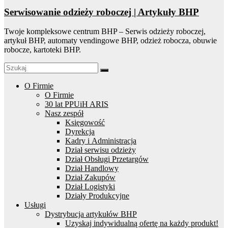
Serwisowanie odzieży roboczej | Artykuły BHP
Twoje kompleksowe centrum BHP – Serwis odzieży roboczej,
artykuł BHP, automaty vendingowe BHP, odzież robocza, obuwie
robocze, kartoteki BHP.
O Firmie
O Firmie
30 lat PPUiH ARIS
Nasz zespół
Księgowość
Dyrekcja
Kadry i Administracja
Dział serwisu odzieży
Dział Obsługi Przetargów
Dział Handlowy
Dział Zakupów
Dział Logistyki
Działy Produkcyjne
Usługi
Dystrybucja artykułów BHP
Uzyskaj indywidualną ofertę na każdy produkt!