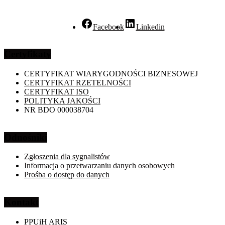
Facebook
Linkedin
Certyfikaty
CERTYFIKAT WIARYGODNOŚCI BIZNESOWEJ
CERTYFIKAT RZETELNOŚCI
CERTYFIKAT ISO
POLITYKA JAKOŚCI
NR BDO 000038704
Odnośniki
Zgłoszenia dla sygnalistów
Informacja o przetwarzaniu danych osobowych
Prośba o dostęp do danych
Kontakt
PPUiH ARIS