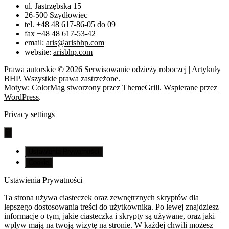
ul. Jastrzębska 15
26-500 Szydłowiec
tel. +48 48 617-86-05 do 09
fax +48 48 617-53-42
email:
aris@arisbhp.com
website:
arisbhp.com
Prawa autorskie © 2026
Serwisowanie odzieży roboczej | Artykuły
BHP
. Wszystkie prawa zastrzeżone.
Motyw:
ColorMag
stworzony przez ThemeGrill. Wspierane przez
WordPress
.
Privacy settings
Ustawienia Prywatności
Cookie
Ustawienia Prywatności
Ta strona używa ciasteczek oraz zewnętrznych skryptów dla
lepszego dostosowania treści do użytkownika. Po lewej znajdziesz
informacje o tym, jakie ciasteczka i skrypty są używane, oraz jaki
wpływ mają na twoją wizytę na stronie. W każdej chwili możesz