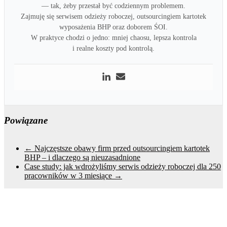
— tak, żeby przestał być codziennym problemem.
Zajmuję się serwisem odzieży roboczej, outsourcingiem kartotek
wyposażenia BHP oraz doborem ŚOI.
W praktyce chodzi o jedno: mniej chaosu, lepsza kontrola
i realne koszty pod kontrolą.
Powiązane
←
Najczęstsze obawy firm przed outsourcingiem kartotek
BHP – i dlaczego są nieuzasadnione
Case study: jak wdrożyliśmy serwis odzieży roboczej dla 250
pracowników w 3 miesiące
→