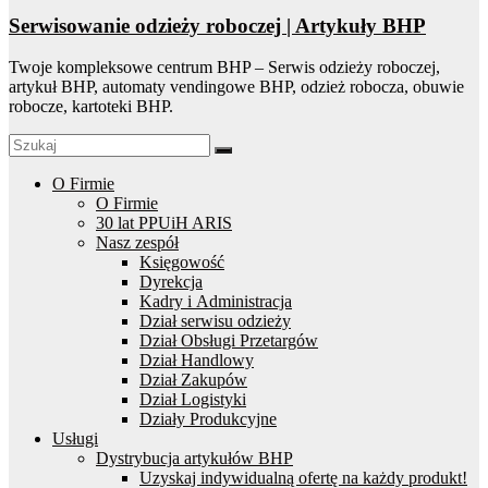
Serwisowanie odzieży roboczej | Artykuły BHP
Twoje kompleksowe centrum BHP – Serwis odzieży roboczej,
artykuł BHP, automaty vendingowe BHP, odzież robocza, obuwie
robocze, kartoteki BHP.
O Firmie
O Firmie
30 lat PPUiH ARIS
Nasz zespół
Księgowość
Dyrekcja
Kadry i Administracja
Dział serwisu odzieży
Dział Obsługi Przetargów
Dział Handlowy
Dział Zakupów
Dział Logistyki
Działy Produkcyjne
Usługi
Dystrybucja artykułów BHP
Uzyskaj indywidualną ofertę na każdy produkt!