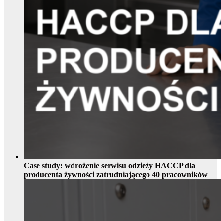
Case study: wdrożenie serwisu odzieży HACCP dla
producenta żywności zatrudniającego 40 pracowników