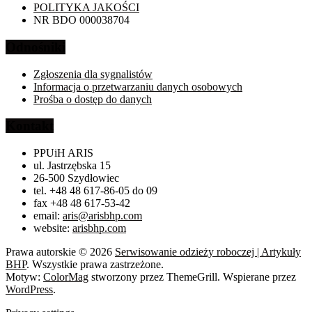
POLITYKA JAKOŚCI
NR BDO 000038704
Odnośniki
Zgłoszenia dla sygnalistów
Informacja o przetwarzaniu danych osobowych
Prośba o dostęp do danych
Kontakt
PPUiH ARIS
ul. Jastrzębska 15
26-500 Szydłowiec
tel. +48 48 617-86-05 do 09
fax +48 48 617-53-42
email:
aris@arisbhp.com
website:
arisbhp.com
Prawa autorskie © 2026
Serwisowanie odzieży roboczej | Artykuły
BHP
. Wszystkie prawa zastrzeżone.
Motyw:
ColorMag
stworzony przez ThemeGrill. Wspierane przez
WordPress
.