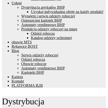
Usługi
Dystrybucja artykułów BHP
Uzyskaj indywidualną ofertę na każdy produkt!
Wynajem i serwis odzieży roboczej
Outsourcing kartotek BHP
Automaty vendingowe BHP
Produkcja odzieży roboczej na miarę
Odzież robocza
Katalog odzieży ochronnej
obuwie MTS
Rękawice BOST
Blog
Serwis odzieży roboczej
Odzież robocza
Obuwie robocze
Automaty vendingowe BHP
Kartoteki BHP
Kariera
Kontakt
PLATFORMA B2B
Dystrybucja