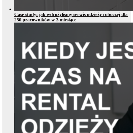
Case study: jak wdrożyliśmy serwis odzieży roboczej dla
250 pracowników w 3 miesiące