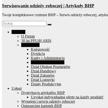
Serwisowanie odzieży roboczej | Artykuły BHP
Twoje kompleksowe centrum BHP – Serwis odzieży roboczej, artyku
O Firmie
O Firmie
30 lat PPUiH ARIS
Nasz zespół
Księgowość
Dyrekcja
Kadry i Administracja
Dział serwisu odzieży
Dział Obsługi Przetargów
Dział Handlowy
Dział Zakupów
Dział Logistyki
Działy Produkcyjne
Usługi
Dystrybucja artykułów BHP
Uzyskaj indywidualną ofertę na każdy produkt!
Wynajem i serwis odzieży roboczej
Outsourcing kartotek BHP