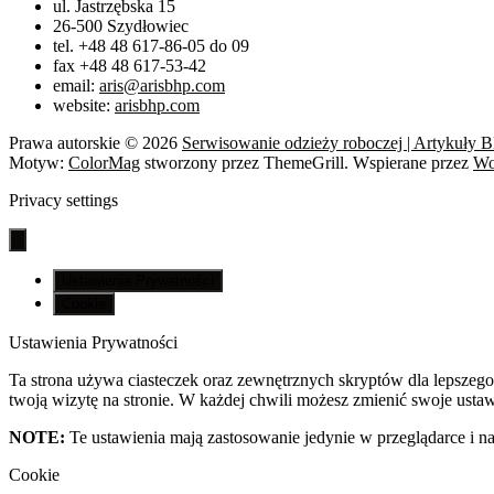
ul. Jastrzębska 15
26-500 Szydłowiec
tel. +48 48 617-86-05 do 09
fax +48 48 617-53-42
email:
aris@arisbhp.com
website:
arisbhp.com
Prawa autorskie © 2026
Serwisowanie odzieży roboczej | Artykuły 
Motyw:
ColorMag
stworzony przez ThemeGrill. Wspierane przez
Wo
Privacy settings
Ustawienia Prywatności
Cookie
Ustawienia Prywatności
Ta strona używa ciasteczek oraz zewnętrznych skryptów dla lepszego 
twoją wizytę na stronie. W każdej chwili możesz zmienić swoje ustawi
NOTE:
Te ustawienia mają zastosowanie jedynie w przeglądarce i na
Cookie