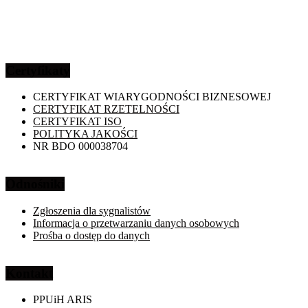
Certyfikaty
CERTYFIKAT WIARYGODNOŚCI BIZNESOWEJ
CERTYFIKAT RZETELNOŚCI
CERTYFIKAT ISO
POLITYKA JAKOŚCI
NR BDO 000038704
Odnośniki
Zgłoszenia dla sygnalistów
Informacja o przetwarzaniu danych osobowych
Prośba o dostęp do danych
Kontakt
PPUiH ARIS