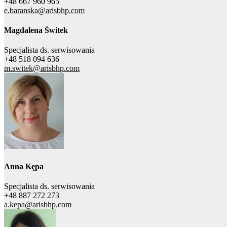
+48 667 960 965
e.baranska@arisbhp.com
Magdalena Świtek
Specjalista ds. serwisowania
+48 518 094 636
m.switek@arisbhp.com
Anna Kępa
Specjalista ds. serwisowania
+48 887 272 273
a.kepa@arisbhp.com