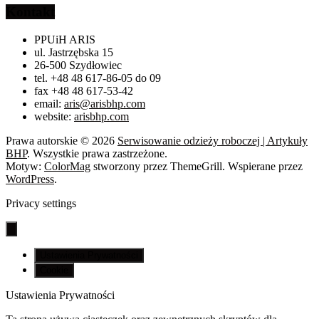
Kontakt
PPUiH ARIS
ul. Jastrzębska 15
26-500 Szydłowiec
tel. +48 48 617-86-05 do 09
fax +48 48 617-53-42
email:
aris@arisbhp.com
website:
arisbhp.com
Prawa autorskie © 2026
Serwisowanie odzieży roboczej | Artykuły
BHP
. Wszystkie prawa zastrzeżone.
Motyw:
ColorMag
stworzony przez ThemeGrill. Wspierane przez
WordPress
.
Privacy settings
Ustawienia Prywatności
Cookie
Ustawienia Prywatności