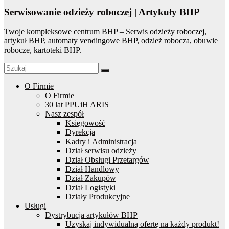
Serwisowanie odzieży roboczej | Artykuły BHP
Twoje kompleksowe centrum BHP – Serwis odzieży roboczej,
artykuł BHP, automaty vendingowe BHP, odzież robocza, obuwie
robocze, kartoteki BHP.
O Firmie
O Firmie
30 lat PPUiH ARIS
Nasz zespół
Księgowość
Dyrekcja
Kadry i Administracja
Dział serwisu odzieży
Dział Obsługi Przetargów
Dział Handlowy
Dział Zakupów
Dział Logistyki
Działy Produkcyjne
Usługi
Dystrybucja artykułów BHP
Uzyskaj indywidualną ofertę na każdy produkt!