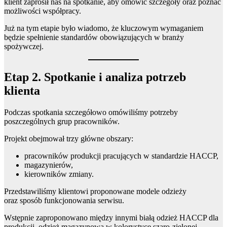
klient zaprosił nas na spotkanie, aby omówić szczegóły oraz poznać
możliwości współpracy.
Już na tym etapie było wiadomo, że kluczowym wymaganiem
będzie spełnienie standardów obowiązujących w branży
spożywczej.
Etap 2. Spotkanie i analiza potrzeb
klienta
Podczas spotkania szczegółowo omówiliśmy potrzeby
poszczególnych grup pracowników.
Projekt obejmował trzy główne obszary:
pracowników produkcji pracujących w standardzie HACCP,
magazynierów,
kierowników zmiany.
Przedstawiliśmy klientowi proponowane modele odzieży
oraz sposób funkcjonowania serwisu.
Wstępnie zaproponowano między innymi białą odzież HACCP dla
produkcji, odzież magazynową w kolorystyce szaro-zielonej