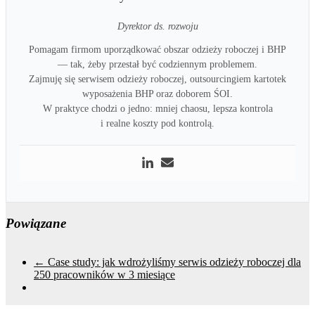
Dyrektor ds. rozwoju
Pomagam firmom uporządkować obszar odzieży roboczej i BHP
— tak, żeby przestał być codziennym problemem.
Zajmuję się serwisem odzieży roboczej, outsourcingiem kartotek
wyposażenia BHP oraz doborem ŚOI.
W praktyce chodzi o jedno: mniej chaosu, lepsza kontrola
i realne koszty pod kontrolą.
Powiązane
←
Case study: jak wdrożyliśmy serwis odzieży roboczej dla
250 pracowników w 3 miesiące