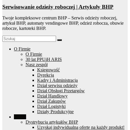
Serwisowanie odzieży roboczej | Artykuły BHP
Twoje kompleksowe centrum BHP – Serwis odzieży roboczej,
artykuł BHP, automaty vendingowe BHP, odzież robocza, obuwie
robocze, kartoteki BHP.
O Firmie
O Firmie
30 lat PPUiH ARIS
Nasz zespół
Księgowość
Dyrekcja
Kadry i Administracja
Dział serwisu odzieży
Dział Obsługi Przetargów
Dział Handlowy
Dział Zakupów
Dział Logistyki
Działy Produkcyjne
Usługi
Dystrybucja artykułów BHP
Uzyskaj indywidualną ofertę na każdy produkt!