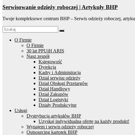
Serwisowanie odzieży roboczej | Artykuły BHP
Twoje kompleksowe centrum BHP – Serwis odzieży roboczej, artyku
O Firmie
O Firmie
30 lat PPUiH ARIS
Nasz zespół
Księgowość
Dyrekcja
Kadry i Administracja
Dział serwisu odzieży
Dział Obsługi Przetargów
Dział Handlowy
Dział Zakupów
Dział Logistyki
Działy Produkcyjne
Usługi
Dystrybucja artykułów BHP
Uzyskaj indywidualną ofertę na każdy produkt!
Wynajem i serwis odzieży roboczej
Outsourcing kartotek BHP