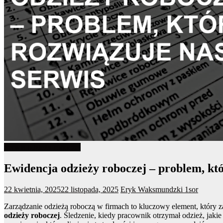
Serwis odzieży roboczej
Ewidencja odzieży roboczej – problem, któ
22 kwietnia, 2025
22 listopada, 2025
Eryk Waksmundzki
1sor
Zarządzanie odzieżą roboczą w firmach to kluczowy element, który z
odzieży roboczej
. Śledzenie, kiedy pracownik otrzymał odzież, jakie