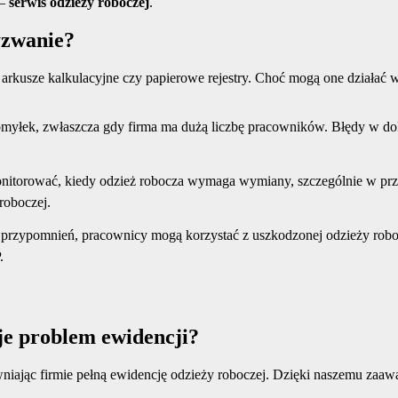
 –
serwis odzieży roboczej
.
yzwanie?
k arkusze kalkulacyjne czy papierowe rejestry. Choć mogą one działać
yłek, zwłaszcza gdy firma ma dużą liczbę pracowników. Błędy w d
onitorować, kiedy odzież robocza wymaga wymiany, szczególnie w p
roboczej.
u przypomnień, pracownicy mogą korzystać z uszkodzonej odzieży rob
.
je problem ewidencji?
wniając firmie pełną ewidencję odzieży roboczej. Dzięki naszemu zaa