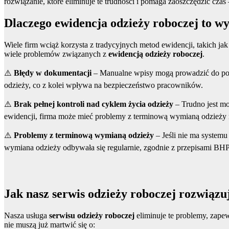
rozwiązanie, które eliminuje te trudności i pomaga zaoszczędzić czas
Dlaczego ewidencja odzieży roboczej to w
Wiele firm wciąż korzysta z tradycyjnych metod ewidencji, takich ja
wiele problemów związanych z
ewidencją odzieży roboczej
.
⚠️
Błędy w dokumentacji
– Manualne wpisy mogą prowadzić do pom
odzieży, co z kolei wpływa na bezpieczeństwo pracowników.
⚠️
Brak pełnej kontroli nad cyklem życia odzieży
– Trudno jest m
ewidencji, firma może mieć problemy z terminową wymianą odzieży 
⚠️
Problemy z terminową wymianą odzieży
– Jeśli nie ma system
wymiana odzieży odbywała się regularnie, zgodnie z przepisami BHP
Jak nasz serwis odzieży roboczej rozwiązu
Nasza usługa
serwisu odzieży roboczej
eliminuje te problemy, zape
nie muszą już martwić się o: