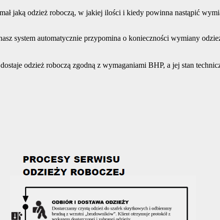
ał jaką odzież roboczą, w jakiej ilości i kiedy powinna nastąpić wym
nasz system automatycznie przypomina o konieczności wymiany odzie
ostaje odzież roboczą zgodną z wymaganiami BHP, a jej stan techniczn