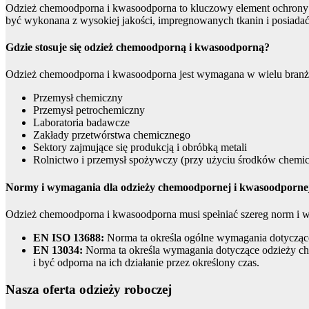
Odzież chemoodporna i kwasoodporna to kluczowy element ochrony os
być wykonana z wysokiej jakości, impregnowanych tkanin i posiadać o
Gdzie stosuje się odzież chemoodporną i kwasoodporną?
Odzież chemoodporna i kwasoodporna jest wymagana w wielu branż
Przemysł chemiczny
Przemysł petrochemiczny
Laboratoria badawcze
Zakłady przetwórstwa chemicznego
Sektory zajmujące się produkcją i obróbką metali
Rolnictwo i przemysł spożywczy (przy użyciu środków chemi
Normy i wymagania dla odzieży chemoodpornej i kwasoodporne
Odzież chemoodporna i kwasoodporna musi spełniać szereg norm i w
EN ISO 13688:
Norma ta określa ogólne wymagania dotyczące 
EN 13034:
Norma ta określa wymagania dotyczące odzieży chr
i być odporna na ich działanie przez określony czas.
Nasza oferta odzieży roboczej