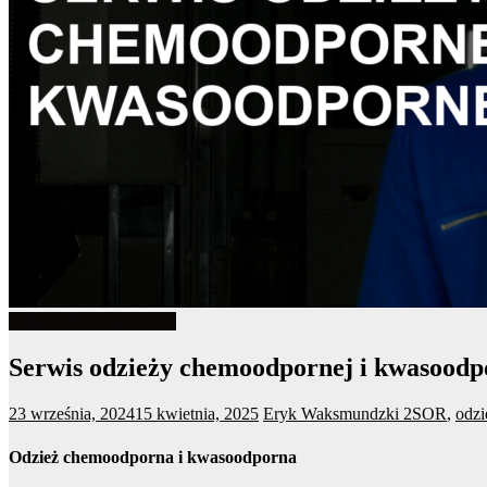
Serwis odzieży roboczej
Serwis odzieży chemoodpornej i kwasoodp
23 września, 2024
15 kwietnia, 2025
Eryk Waksmundzki
2SOR
,
odzi
Odzież chemoodporna i kwasoodporna