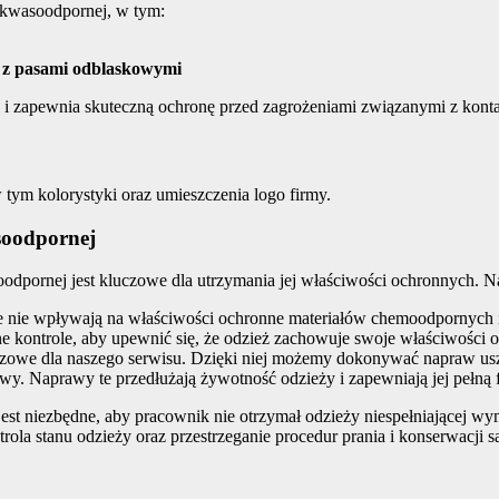
 kwasoodpornej, w tym:
a z pasami odblaskowymi
i zapewnia skuteczną ochronę przed zagrożeniami związanymi z konta
 tym kolorystyki oraz umieszczenia logo firmy.
soodpornej
dpornej jest kluczowe dla utrzymania jej właściwości ochronnych. Na
re nie wpływają na właściwości ochronne materiałów chemoodpornych
 kontrole, aby upewnić się, że odzież zachowuje swoje właściwości 
uczowe dla naszego serwisu. Dzięki niej możemy dokonywać napraw usz
y. Naprawy te przedłużają żywotność odzieży i zapewniają jej pełną 
st niezbędne, aby pracownik nie otrzymał odzieży niespełniającej 
ola stanu odzieży oraz przestrzeganie procedur prania i konserwacji 