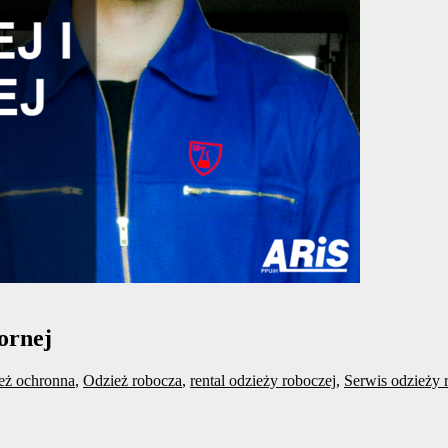
ornej
eż ochronna
,
Odzież robocza
,
rental odzieży roboczej
,
Serwis odzieży 