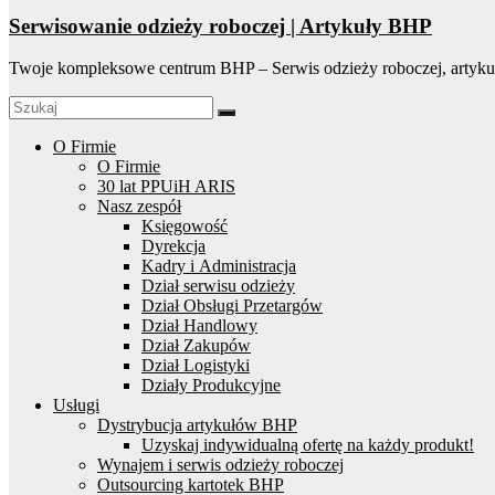
Serwisowanie odzieży roboczej | Artykuły BHP
Twoje kompleksowe centrum BHP – Serwis odzieży roboczej, artyku
O Firmie
O Firmie
30 lat PPUiH ARIS
Nasz zespół
Księgowość
Dyrekcja
Kadry i Administracja
Dział serwisu odzieży
Dział Obsługi Przetargów
Dział Handlowy
Dział Zakupów
Dział Logistyki
Działy Produkcyjne
Usługi
Dystrybucja artykułów BHP
Uzyskaj indywidualną ofertę na każdy produkt!
Wynajem i serwis odzieży roboczej
Outsourcing kartotek BHP