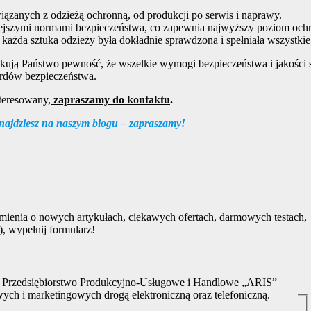
ązanych z odzieżą ochronną, od produkcji po serwis i naprawy.
ejszymi normami bezpieczeństwa, co zapewnia najwyższy poziom och
 każda sztuka odzieży była dokładnie sprawdzona i spełniała wszystk
skują Państwo pewność, że wszelkie wymogi bezpieczeństwa i jakośc
ardów bezpieczeństwa.
interesowany,
zapraszamy do kontaktu
.
 znajdziesz na naszym blogu – zapraszamy!
omienia o nowych artykułach, ciekawych ofertach, darmowych testach,
, wypełnij formularz!
 Przedsiębiorstwo Produkcyjno-Usługowe i Handlowe „ARIS”
ych i marketingowych drogą elektroniczną oraz telefoniczną.