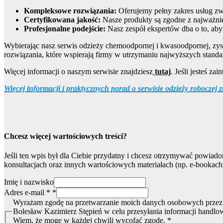
Kompleksowe rozwiązania:
Oferujemy pełny zakres usług zwi
Certyfikowana jakość:
Nasze produkty są zgodne z najważni
Profesjonalne podejście:
Nasz zespół ekspertów dba o to, aby
Wybierając nasz serwis odzieży chemoodpornej i kwasoodpornej, zy
rozwiązania, które wspierają firmy w utrzymaniu najwyższych stand
Więcej informacji o naszym serwisie znajdziesz
tutaj
. Jeśli jesteś za
Więcej informacji i praktycznych porad o serwisie odzieży roboczej
Chcesz więcej wartościowych treści?
Jeśli ten wpis był dla Ciebie przydatny i chcesz otrzymywać powiad
konsultacjach oraz innych wartościowych materiałach (np. e-bookach)
Imię i nazwisko
Adres e-mail *
*
Imię
Wyrażam zgodę na przetwarzanie moich danych osobowych przez
i zgodę
Bolesław Kazimierz Stępień w celu przesyłania informacji handlow
Wiem, że mogę w każdej chwili wycofać zgodę.
*