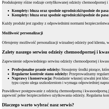
Produkujemy różne rodzaje certyfikowanej odzieży chemoodpornej i
Komplety: bluza oraz spodnie ogrodniczki/spodnie do pasa
Komplety: bluza oraz spodnie ogrodniczki/spodnie do pas
Każdy produkt jest zgodny z odpowiednimi normami bezpieczeństwa 
Możliwość personalizacji
Oferujemy możliwość personalizacji wizualnej odzieży pod klienta, w
Zalety naszego serwisu odzieży chemoodpornej i kwa
Zapewnienie odpowiedniego serwisu odzieży chemoodpornej i kwasoo
Profesjonalne pranie odzieży:
Stosujemy środki piorące, któ
Regularne kontrole stanu odzieży:
Przeprowadzamy regularne
Naprawy i konserwacja:
Posiadanie własnej szwalni jest kl
typu często ulega uszkodzeniom i wymaga odpowiedniej napraw
Prawidłowe postępowanie z odzieżą chemoodporną i kwasoodporną je
zapewnić pełne bezpieczeństwo użytkowania odzieży. Regularna kontr
Dlaczego warto wybrać nasz serwis?