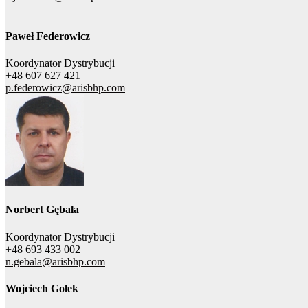
Paweł Federowicz
Koordynator Dystrybucji
+48 607 627 421
p.federowicz@arisbhp.com
Norbert Gębala
Koordynator Dystrybucji
+48 693 433 002
n.gebala@arisbhp.com
Wojciech Gołek