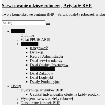
Serwisowanie odzieży roboczej | Artykuły BHP
Twoje kompleksowe centrum BHP – Serwis odzieży roboczej, artyku
O Firmie
O Firmie
30 lat PPUiH ARIS
Nasz zespół
Księgowość
Dyrekcja
Kadry i Administracja
Dział serwisu odzieży
Dział Obsługi Przetargów
Dział Handlowy
Dział Zakupów
Dział Logistyki
Działy Produkcyjne
Usługi
Dystrybucja artykułów BHP
Uzyskaj indywidualną ofertę na każdy produkt!
Wynajem i serwis odzieży roboczej
Outsourcing kartotek BHP