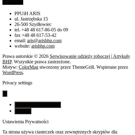
Kontakt
PPUiH ARIS
ul. Jastrzębska 15
26-500 Szydłowiec
tel. +48 48 617-86-05 do 09
fax +48 48 617-53-42
email:
aris@arisbhp.com
website:
arisbhp.com
Prawa autorskie © 2026
Serwisowanie odzieży roboczej | Artykuły
BHP
. Wszystkie prawa zastrzeżone.
Motyw:
ColorMag
stworzony przez ThemeGrill. Wspierane przez
WordPress
.
Privacy settings
Ustawienia Prywatności
Cookie
Ustawienia Prywatności
Ta strona używa ciasteczek oraz zewnętrznych skryptów dla