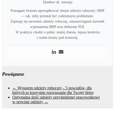
Dyrektor ds. rozwoju
Pomagam firmom uporządkować obszar odzieży roboczej i BHP
— tak, żeby przestał być codziennym problemem.
Zajmuję się serwisem odzieży roboczej, outsourcingiem kartotek
wyposażenia BHP oraz doborem ŚOI.
W praktyce chodzi o jedno: mniej chaosu, lepsza kontrola
i realne koszty pod kontrolą.
Powiązane
←
Wynajem odzieży roboczej – 5 powodów, dla
których to korzystne rozwiązanie dla Twojej firmy
Optymalna ilość odzieży przydzielonej pracownikowi
w serwisie odzieży
→