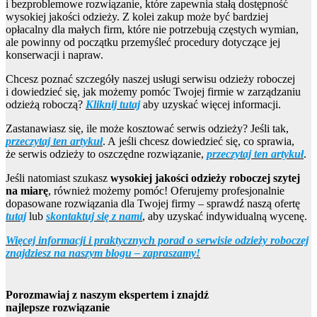
i bezproblemowe rozwiązanie, które zapewnia stałą dostępność
wysokiej jakości odzieży. Z kolei zakup może być bardziej
opłacalny dla małych firm, które nie potrzebują częstych wymian,
ale powinny od początku przemyśleć procedury dotyczące jej
konserwacji i napraw.
Chcesz poznać szczegóły naszej usługi serwisu odzieży roboczej
i dowiedzieć się, jak możemy pomóc Twojej firmie w zarządzaniu
odzieżą roboczą?
Kliknij tutaj
aby uzyskać więcej informacji.
Zastanawiasz się, ile może kosztować serwis odzieży? Jeśli tak,
przeczytaj ten artykuł
. A jeśli chcesz dowiedzieć się, co sprawia,
że serwis odzieży to oszczędne rozwiązanie,
przeczytaj ten artykuł
.
Jeśli natomiast szukasz
wysokiej jakości odzieży roboczej szytej
na miarę
, również możemy pomóc! Oferujemy profesjonalnie
dopasowane rozwiązania dla Twojej firmy – sprawdź naszą ofertę
tutaj
lub
skontaktuj się z nami
, aby uzyskać indywidualną wycenę.
Więcej informacji i praktycznych porad o serwisie odzieży roboczej
znajdziesz na naszym blogu – zapraszamy!
Porozmawiaj z naszym ekspertem i znajdź
najlepsze rozwiązanie