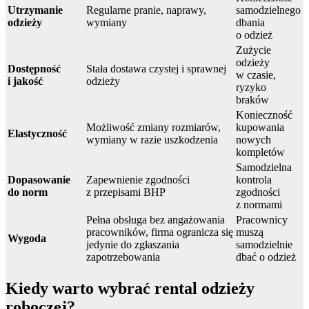
Utrzymanie
Regularne pranie, naprawy,
samodzielnego
odzieży
wymiany
dbania
o odzież
Zużycie
odzieży
Dostępność
Stała dostawa czystej i sprawnej
w czasie,
i jakość
odzieży
ryzyko
braków
Konieczność
Możliwość zmiany rozmiarów,
kupowania
Elastyczność
wymiany w razie uszkodzenia
nowych
kompletów
Samodzielna
Dopasowanie
Zapewnienie zgodności
kontrola
do norm
z przepisami BHP
zgodności
z normami
Pełna obsługa bez angażowania
Pracownicy
pracowników, firma ogranicza się
muszą
Wygoda
jedynie do zgłaszania
samodzielnie
zapotrzebowania
dbać o odzież
Kiedy warto wybrać rental odzieży
roboczej?