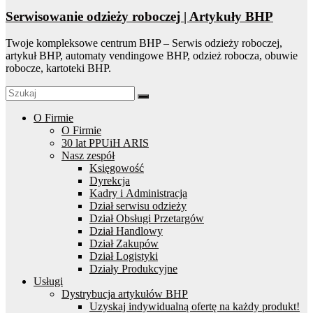
Serwisowanie odzieży roboczej | Artykuły BHP
Twoje kompleksowe centrum BHP – Serwis odzieży roboczej,
artykuł BHP, automaty vendingowe BHP, odzież robocza, obuwie
robocze, kartoteki BHP.
O Firmie
O Firmie
30 lat PPUiH ARIS
Nasz zespół
Księgowość
Dyrekcja
Kadry i Administracja
Dział serwisu odzieży
Dział Obsługi Przetargów
Dział Handlowy
Dział Zakupów
Dział Logistyki
Działy Produkcyjne
Usługi
Dystrybucja artykułów BHP
Uzyskaj indywidualną ofertę na każdy produkt!