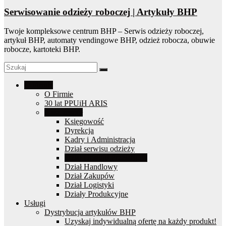
Serwisowanie odzieży roboczej | Artykuły BHP
Twoje kompleksowe centrum BHP – Serwis odzieży roboczej,
artykuł BHP, automaty vendingowe BHP, odzież robocza, obuwie
robocze, kartoteki BHP.
O Firmie
O Firmie
30 lat PPUiH ARIS
Nasz zespół
Księgowość
Dyrekcja
Kadry i Administracja
Dział serwisu odzieży
Dział Obsługi Przetargów
Dział Handlowy
Dział Zakupów
Dział Logistyki
Działy Produkcyjne
Usługi
Dystrybucja artykułów BHP
Uzyskaj indywidualną ofertę na każdy produkt!