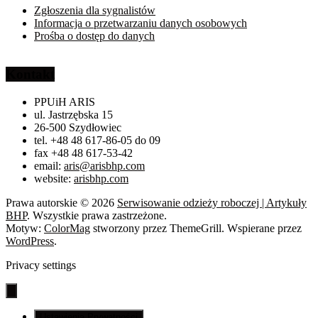
Zgłoszenia dla sygnalistów
Informacja o przetwarzaniu danych osobowych
Prośba o dostęp do danych
Kontakt
PPUiH ARIS
ul. Jastrzębska 15
26-500 Szydłowiec
tel. +48 48 617-86-05 do 09
fax +48 48 617-53-42
email:
aris@arisbhp.com
website:
arisbhp.com
Prawa autorskie © 2026
Serwisowanie odzieży roboczej | Artykuły
BHP
. Wszystkie prawa zastrzeżone.
Motyw:
ColorMag
stworzony przez ThemeGrill. Wspierane przez
WordPress
.
Privacy settings
Ustawienia Prywatności