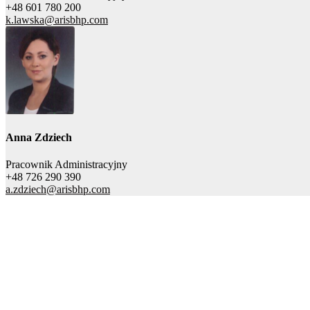
+48 601 780 200
k.lawska@arisbhp.com
Anna Zdziech
Pracownik Administracyjny
+48 726 290 390
a.zdziech@arisbhp.com