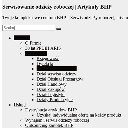
Serwisowanie odzieży roboczej | Artykuły BHP
Twoje kompleksowe centrum BHP – Serwis odzieży roboczej, artyku
O Firmie
O Firmie
30 lat PPUiH ARIS
Nasz zespół
Księgowość
Dyrekcja
Kadry i Administracja
Dział serwisu odzieży
Dział Obsługi Przetargów
Dział Handlowy
Dział Zakupów
Dział Logistyki
Działy Produkcyjne
Usługi
Dystrybucja artykułów BHP
Uzyskaj indywidualną ofertę na każdy produkt!
Wynajem i serwis odzieży roboczej
Outsourcing kartotek BHP