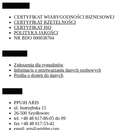
Certyfikaty
CERTYFIKAT WIARYGODNOŚCI BIZNESOWEJ
CERTYFIKAT RZETELNOŚCI
CERTYFIKAT ISO
POLITYKA JAKOŚCI
NR BDO 000038704
Odnośniki
Zgłoszenia dla sygnalistów
Informacja o przetwarzaniu danych osobowych
Prośba o dostęp do danych
Kontakt
PPUiH ARIS
ul. Jastrzębska 15
26-500 Szydłowiec
tel. +48 48 617-86-05 do 09
fax +48 48 617-53-42
email:
aris@arisbhp.com