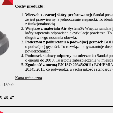
Cechy produktu:
Wierzch z czarnej skóry perforowanej:
Sandał posi
że jest przewiewny, a jednocześnie elegancki. To ideal
z funkcjonalnością.
Wnętrze z materiału Air System®:
Wnętrze sandała
który zapewnia odpowiednią cyrkulację powietrza. To 
długotrwałego noszenia obuwia.
Podeszwa z poliuretanu o podwójnej gęstości:
BOHE
o podwójnej gęstości. To rozwiązanie gwarantuje dosk
powierzchniach.
Podnosek stalowy odporny na uderzenia:
Sandał po
o energii do 200 J. To istotne zabezpieczenie w miejsc
Zgodność z normą EN ISO 20345:2011:
BOHEMIA UP
20345:2011, co potwierdza wysoką jakość i standardy
Karta techniczna
: 180 zł
5, 46, 47