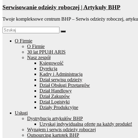
Serwisowanie odzieży roboczej | Artykuły BHP
Twoje kompleksowe centrum BHP – Serwis odzieży roboczej, artyku
O Firmie
O Firmie
30 lat PPUiH ARIS
Nasz zespół
Księgowość
Dyrekcja
Kadry i Administracja
Dział serwisu odzieży
Dział Obsługi Przetargów
Dział Handlowy
Dział Zakupów
Dział Logistyki
Działy Produkcyjne
Usługi
Dystrybucja artykułów BHP
Uzyskaj indywidualną ofertę na każdy produkt!
Wynajem i serwis odzieży roboczej
Outsourcing kartotek BHP