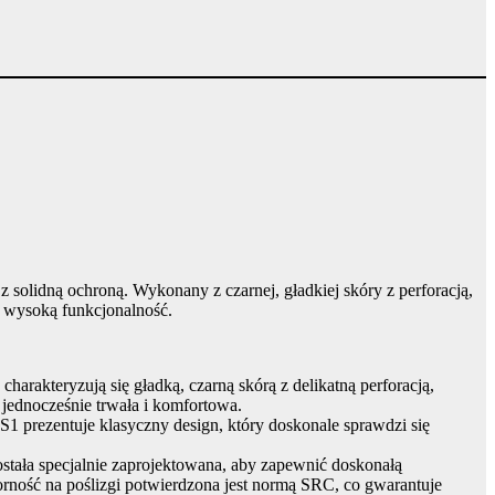
olidną ochroną. Wykonany z czarnej, gładkiej skóry z perforacją,
ż wysoką funkcjonalność.
akteryzują się gładką, czarną skórą z delikatną perforacją,
 jednocześnie trwała i komfortowa.
rezentuje klasyczny design, który doskonale sprawdzi się
tała specjalnie zaprojektowana, aby zapewnić doskonałą
rność na poślizgi potwierdzona jest normą SRC, co gwarantuje