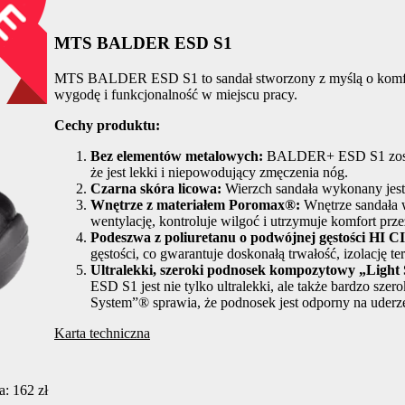
MTS BALDER ESD S1
MTS BALDER ESD S1 to sandał stworzony z myślą o komforcie
wygodę i funkcjonalność w miejscu pracy.
Cechy produktu:
Bez elementów metalowych:
BALDER+ ESD S1 został
że jest lekki i niepowodujący zmęczenia nóg.
Czarna skóra licowa:
Wierzch sandała wykonany jest 
Wnętrze z materiałem Poromax®:
Wnętrze sandała 
wentylację, kontroluje wilgoć i utrzymuje komfort prze
Podeszwa z poliuretanu o podwójnej gęstości HI C
gęstości, co gwarantuje doskonałą trwałość, izolację t
Ultralekki, szeroki podnosek kompozytowy „Ligh
ESD S1 jest nie tylko ultralekki, ale także bardzo sz
System”® sprawia, że podnosek jest odporny na uderzen
Karta techniczna
: 162 zł