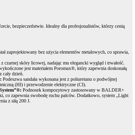
, bezpieczeństwie. Idealny dla profesjonalistów, którzy cenią
 zaprojektowany bez użycia elementów metalowych, co sprawia,
z czarnej skóry licowej, nadając mu elegancki wygląd i trwałość.
wykończone jest materiałem Poromax®, który zapewnia doskonałą
z cały dzień.
I:
Podeszwa sandała wykonana jest z poliuretanu o podwójnej
ermiczną (HI) i przewodzenie elektryczne (CI).
t System”®:
Podnosek kompozytowy zastosowany w BALDER+
eroki, co zapewnia swobodę ruchu palców. Dodatkowo, system „Light
ia z siłą 200 J.