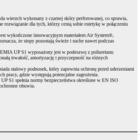
ada wierzch wykonany z czarnej skóry perforowanej, co sprawia,
ne rozwiązanie dla tych, którzy cenią sobie estetykę w połączeniu
 jest wykończone innowacyjnym materiałem Air System®,
oznacza, że stopy pozostają świeże i suche nawet podczas
MIA UP S1 wyposażony jest w podeszwę z poliuretanu
onałą trwałość, amortyzację i przyczepność na różnych
siada stalowy podnosek, który zapewnia ochronę przed uderzeniami
ach pracy, gdzie występują potencjalne zagrożenia.
 S1 spełnia normy bezpieczeństwa określone w EN ISO
 ochronne obuwia.