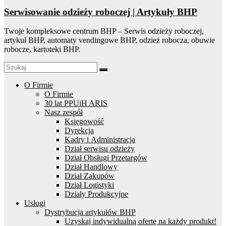
Serwisowanie odzieży roboczej | Artykuły BHP
Twoje kompleksowe centrum BHP – Serwis odzieży roboczej,
artykuł BHP, automaty vendingowe BHP, odzież robocza, obuwie
robocze, kartoteki BHP.
O Firmie
O Firmie
30 lat PPUiH ARIS
Nasz zespół
Księgowość
Dyrekcja
Kadry i Administracja
Dział serwisu odzieży
Dział Obsługi Przetargów
Dział Handlowy
Dział Zakupów
Dział Logistyki
Działy Produkcyjne
Usługi
Dystrybucja artykułów BHP
Uzyskaj indywidualną ofertę na każdy produkt!