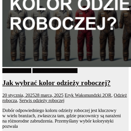
Odzież robocza
Serwis odzieży roboczej
Jak wybrać kolor odzieży roboczej?
20 stycznia, 2025
28 marca, 2025
Eryk Waksmundzki
2OR
,
Odzież
robocza
,
Serwis odzieży roboczej
Dobór odpowiedniego koloru odzieży roboczej jest kluczowy
w wielu branżach, zwłaszcza tam, gdzie pracownicy są narażeni
na różnorodne zabrudzenia. Przemyślany wybór kolorystyki
pozwala