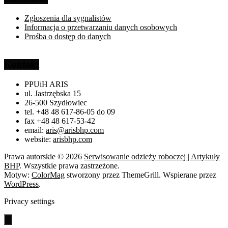
Zgłoszenia dla sygnalistów
Informacja o przetwarzaniu danych osobowych
Prośba o dostęp do danych
Kontakt
PPUiH ARIS
ul. Jastrzębska 15
26-500 Szydłowiec
tel. +48 48 617-86-05 do 09
fax +48 48 617-53-42
email:
aris@arisbhp.com
website:
arisbhp.com
Prawa autorskie © 2026
Serwisowanie odzieży roboczej | Artykuły
BHP
. Wszystkie prawa zastrzeżone.
Motyw:
ColorMag
stworzony przez ThemeGrill. Wspierane przez
WordPress
.
Privacy settings