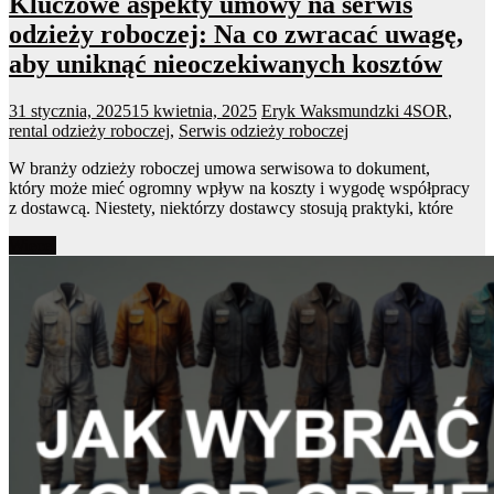
Kluczowe aspekty umowy na serwis
odzieży roboczej: Na co zwracać uwagę,
aby uniknąć nieoczekiwanych kosztów
31 stycznia, 2025
15 kwietnia, 2025
Eryk Waksmundzki
4SOR
,
rental odzieży roboczej
,
Serwis odzieży roboczej
W branży odzieży roboczej umowa serwisowa to dokument,
który może mieć ogromny wpływ na koszty i wygodę współpracy
z dostawcą. Niestety, niektórzy dostawcy stosują praktyki, które
Więcej