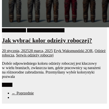
Odzież robocza
Serwis odzieży roboczej
Jak wybrać kolor odzieży roboczej?
20 stycznia, 2025
28 marca, 2025
Eryk Waksmundzki
2OR
,
Odzież
robocza
,
Serwis odzieży roboczej
Dobór odpowiedniego koloru odzieży roboczej jest kluczowy
w wielu branżach, zwłaszcza tam, gdzie pracownicy są narażeni
na różnorodne zabrudzenia. Przemyślany wybór kolorystyki
pozwala
Więcej
← Poprzednie