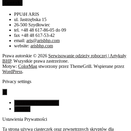
Kontakt
PPUiH ARIS
ul. Jastrzębska 15
26-500 Szydłowiec
tel. +48 48 617-86-05 do 09
fax +48 48 617-53-42
email:
aris@arisbhp.com
website:
arisbhp.com
Prawa autorskie © 2026
Serwisowanie odzieży roboczej | Artykuły
BHP
. Wszystkie prawa zastrzeżone.
Motyw:
ColorMag
stworzony przez ThemeGrill. Wspierane przez
WordPress
.
Privacy settings
Ustawienia Prywatności
Cookie
Ustawienia Prywatności
Ta strona używa ciasteczek oraz zewnętrznych skryptów dla