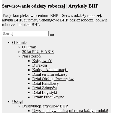
Serwisowanie odzieży roboczej | Artykuły BHP
Twoje kompleksowe centrum BHP – Serwis odzieży roboczej,
artykuł BHP, automaty vendingowe BHP, odzież robocza, obuwie
robocze, kartoteki BHP.
O Firmie
O Firmie
30 lat PPUiH ARIS
Nasz zespół
Księgowość
Dyrekcja
Kadry i Administracja
Dział serwisu odzieży
Dział Obsługi Przetargów
Dział Handlowy
Dział Zakupów
Dział Logistyki
Działy Produkcyjne
Usługi
Dystrybucja artykułów BHP
Uzyskaj indywidualną ofertę na każdy produkt!