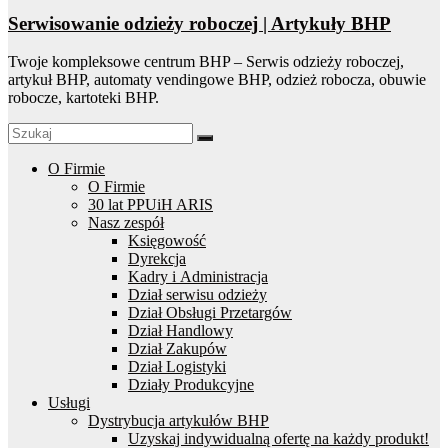
Serwisowanie odzieży roboczej | Artykuły BHP
Twoje kompleksowe centrum BHP – Serwis odzieży roboczej,
artykuł BHP, automaty vendingowe BHP, odzież robocza, obuwie
robocze, kartoteki BHP.
O Firmie
O Firmie
30 lat PPUiH ARIS
Nasz zespół
Księgowość
Dyrekcja
Kadry i Administracja
Dział serwisu odzieży
Dział Obsługi Przetargów
Dział Handlowy
Dział Zakupów
Dział Logistyki
Działy Produkcyjne
Usługi
Dystrybucja artykułów BHP
Uzyskaj indywidualną ofertę na każdy produkt!