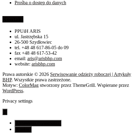
Prośba o dostęp do danych
Kontakt
PPUiH ARIS
ul. Jastrzębska 15
26-500 Szydłowiec
tel. +48 48 617-86-05 do 09
fax +48 48 617-53-42
email:
aris@arisbhp.com
website:
arisbhp.com
Prawa autorskie © 2026
Serwisowanie odzieży roboczej | Artykuły
BHP
. Wszystkie prawa zastrzeżone.
Motyw:
ColorMag
stworzony przez ThemeGrill. Wspierane przez
WordPress
.
Privacy settings
Ustawienia Prywatności
Cookie