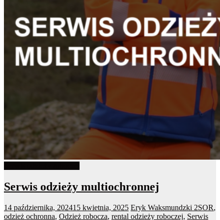
Serwis odzieży roboczej
Serwis odzieży multiochronnej
14 października, 2024
15 kwietnia, 2025
Eryk Waksmundzki
2SOR
,
odzież ochronna
,
Odzież robocza
,
rental odzieży roboczej
,
Serwis