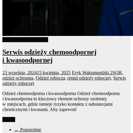
Serwis odzieży roboczej
Serwis odzieży chemoodpornej
i kwasoodpornej
23 września, 2024
15 kwietnia, 2025
Eryk Waksmundzki
2SOR
,
odzież ochronna
,
Odzież robocza
,
rental odzieży roboczej
,
Serwis
odzieży roboczej
Odzież chemoodporna i kwasoodporna Odzież chemoodporna
i kwasoodporna to kluczowy element ochrony osobistej
w miejscach, gdzie istnieje ryzyko kontaktu z substancjami
chemicznymi i kwasami. Aby zapewnić
Więcej
← Poprzednie