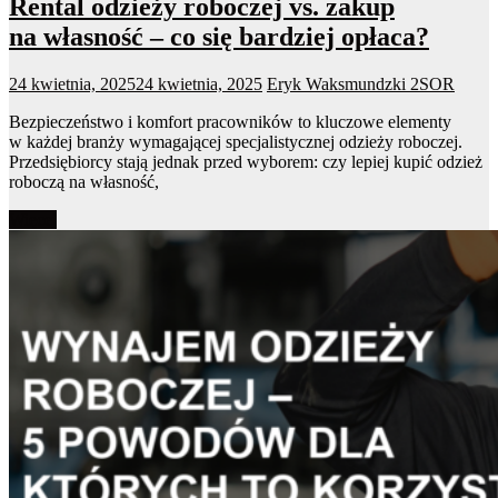
Rental odzieży roboczej vs. zakup
na własność – co się bardziej opłaca?
24 kwietnia, 2025
24 kwietnia, 2025
Eryk Waksmundzki
2SOR
Bezpieczeństwo i komfort pracowników to kluczowe elementy
w każdej branży wymagającej specjalistycznej odzieży roboczej.
Przedsiębiorcy stają jednak przed wyborem: czy lepiej kupić odzież
roboczą na własność,
Więcej