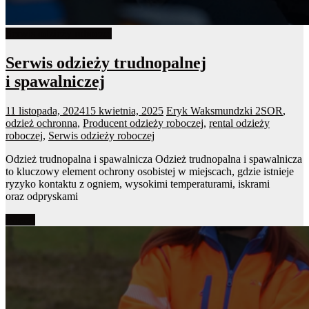
Serwis odzieży roboczej
Serwis odzieży trudnopalnej
i spawalniczej
11 listopada, 2024
15 kwietnia, 2025
Eryk Waksmundzki
2SOR
,
odzież ochronna
,
Producent odzieży roboczej
,
rental odzieży
roboczej
,
Serwis odzieży roboczej
Odzież trudnopalna i spawalnicza Odzież trudnopalna i spawalnicza
to kluczowy element ochrony osobistej w miejscach, gdzie istnieje
ryzyko kontaktu z ogniem, wysokimi temperaturami, iskrami
oraz odpryskami
Więcej