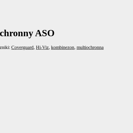
ochronny ASO
zniki:
Coverguard
,
Hi-Viz
,
kombinezon
,
multiochronna