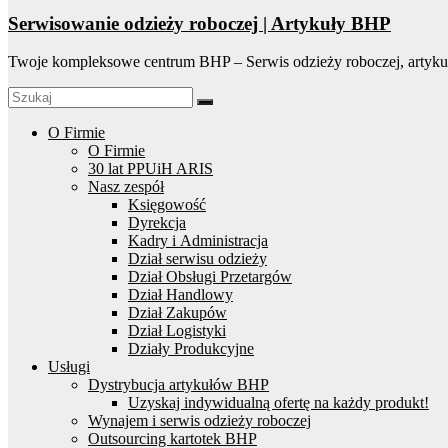
Serwisowanie odzieży roboczej | Artykuły BHP
Twoje kompleksowe centrum BHP – Serwis odzieży roboczej, artyku
O Firmie
O Firmie
30 lat PPUiH ARIS
Nasz zespół
Księgowość
Dyrekcja
Kadry i Administracja
Dział serwisu odzieży
Dział Obsługi Przetargów
Dział Handlowy
Dział Zakupów
Dział Logistyki
Działy Produkcyjne
Usługi
Dystrybucja artykułów BHP
Uzyskaj indywidualną ofertę na każdy produkt!
Wynajem i serwis odzieży roboczej
Outsourcing kartotek BHP