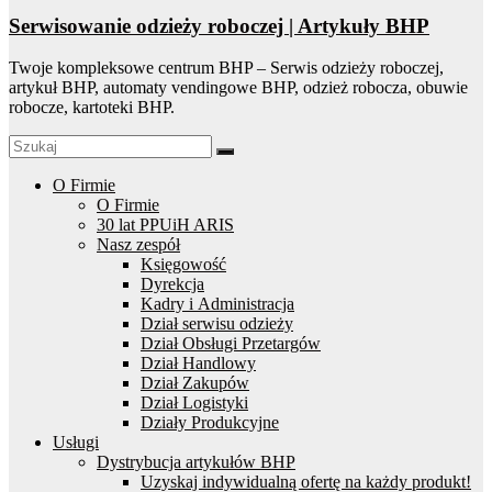
Serwisowanie odzieży roboczej | Artykuły BHP
Twoje kompleksowe centrum BHP – Serwis odzieży roboczej,
artykuł BHP, automaty vendingowe BHP, odzież robocza, obuwie
robocze, kartoteki BHP.
O Firmie
O Firmie
30 lat PPUiH ARIS
Nasz zespół
Księgowość
Dyrekcja
Kadry i Administracja
Dział serwisu odzieży
Dział Obsługi Przetargów
Dział Handlowy
Dział Zakupów
Dział Logistyki
Działy Produkcyjne
Usługi
Dystrybucja artykułów BHP
Uzyskaj indywidualną ofertę na każdy produkt!