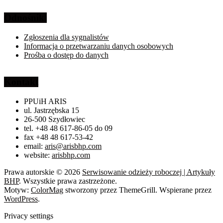
Odnośniki
Zgłoszenia dla sygnalistów
Informacja o przetwarzaniu danych osobowych
Prośba o dostęp do danych
Kontakt
PPUiH ARIS
ul. Jastrzębska 15
26-500 Szydłowiec
tel. +48 48 617-86-05 do 09
fax +48 48 617-53-42
email:
aris@arisbhp.com
website:
arisbhp.com
Prawa autorskie © 2026
Serwisowanie odzieży roboczej | Artykuły
BHP
. Wszystkie prawa zastrzeżone.
Motyw:
ColorMag
stworzony przez ThemeGrill. Wspierane przez
WordPress
.
Privacy settings