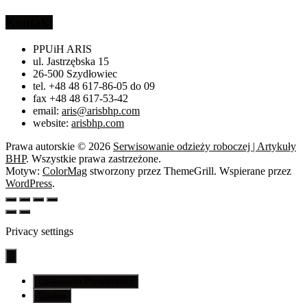
Kontakt
PPUiH ARIS
ul. Jastrzębska 15
26-500 Szydłowiec
tel. +48 48 617-86-05 do 09
fax +48 48 617-53-42
email:
aris@arisbhp.com
website:
arisbhp.com
Prawa autorskie © 2026
Serwisowanie odzieży roboczej | Artykuły
BHP
. Wszystkie prawa zastrzeżone.
Motyw:
ColorMag
stworzony przez ThemeGrill. Wspierane przez
WordPress
.
Privacy settings
Ustawienia Prywatności
Cookie