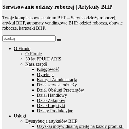
Serwisowanie odzieży roboczej | Artykuły BHP
Twoje kompleksowe centrum BHP – Serwis odzieży roboczej,
artykuł BHP, automaty vendingowe BHP, odzież robocza, obuwie
robocze, kartoteki BHP.
O Firmie
O Firmie
30 lat PPUiH ARIS
Nasz zespół
Księgowość
Dyrekcja
Kadry i Administracja
Dział serwisu odzieży
Dział Obsługi Przetargów
Dział Handlowy
Dział Zakupów
Dział Logistyki
Działy Produkcyjne
Usługi
Dystrybucja artykułów BHP
Uzyskaj indywidualną ofertę na każdy produkt!