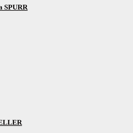
na SPURR
STELLER