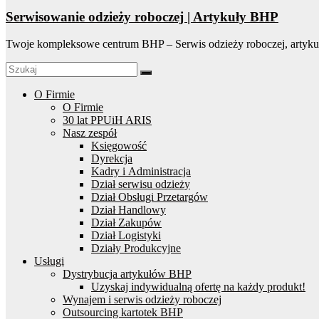
Serwisowanie odzieży roboczej | Artykuły BHP
Twoje kompleksowe centrum BHP – Serwis odzieży roboczej, artyku
O Firmie
O Firmie
30 lat PPUiH ARIS
Nasz zespół
Księgowość
Dyrekcja
Kadry i Administracja
Dział serwisu odzieży
Dział Obsługi Przetargów
Dział Handlowy
Dział Zakupów
Dział Logistyki
Działy Produkcyjne
Usługi
Dystrybucja artykułów BHP
Uzyskaj indywidualną ofertę na każdy produkt!
Wynajem i serwis odzieży roboczej
Outsourcing kartotek BHP