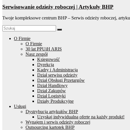
Serwisowanie odzieży roboczej | Artykuły BHP
Twoje kompleksowe centrum BHP – Serwis odzieży roboczej, artyku
O Firmie
O Firmie
30 lat PPUiH ARIS
Nasz zespół
Księgowość
Dyrekcja
Kadry i Administracja
Dział serwisu odzieży
Dział Obsługi Przetargów
Dział Handlowy
Dział Zakupów
Dział Logistyki
Działy Produkcyjne
Usługi
Dystrybucja artykułów BHP
Uzyskaj indywidualną ofertę na każdy produkt!
Wynajem i serwis odzieży roboczej
Outsourcing kartotek BHP