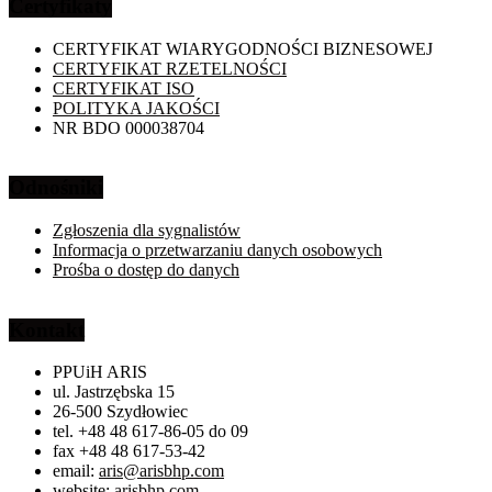
Certyfikaty
CERTYFIKAT WIARYGODNOŚCI BIZNESOWEJ
CERTYFIKAT RZETELNOŚCI
CERTYFIKAT ISO
POLITYKA JAKOŚCI
NR BDO 000038704
Odnośniki
Zgłoszenia dla sygnalistów
Informacja o przetwarzaniu danych osobowych
Prośba o dostęp do danych
Kontakt
PPUiH ARIS
ul. Jastrzębska 15
26-500 Szydłowiec
tel. +48 48 617-86-05 do 09
fax +48 48 617-53-42
email:
aris@arisbhp.com
website:
arisbhp.com