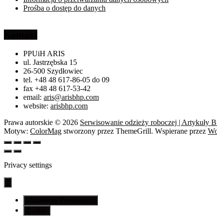
Prośba o dostęp do danych
Kontakt
PPUiH ARIS
ul. Jastrzębska 15
26-500 Szydłowiec
tel. +48 48 617-86-05 do 09
fax +48 48 617-53-42
email:
aris@arisbhp.com
website:
arisbhp.com
Prawa autorskie © 2026
Serwisowanie odzieży roboczej | Artykuły 
Motyw:
ColorMag
stworzony przez ThemeGrill. Wspierane przez
Wo
Privacy settings
Ustawienia Prywatności
Cookie