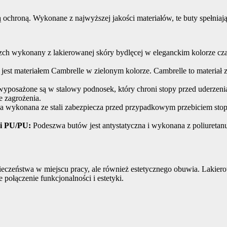
ochroną. Wykonane z najwyższej jakości materiałów, te buty spełniaj
zch wykonany z lakierowanej skóry bydlęcej w eleganckim kolorze czarn
st materiałem Cambrelle w zielonym kolorze. Cambrelle to materiał 
sażone są w stalowy podnosek, który chroni stopy przed uderzeniam
e zagrożenia.
 wykonana ze stali zabezpiecza przed przypadkowym przebiciem stop
ci PU/PU:
Podeszwa butów jest antystatyczna i wykonana z poliuretan
eczeństwa w miejscu pracy, ale również estetycznego obuwia. Lakier
połączenie funkcjonalności i estetyki.