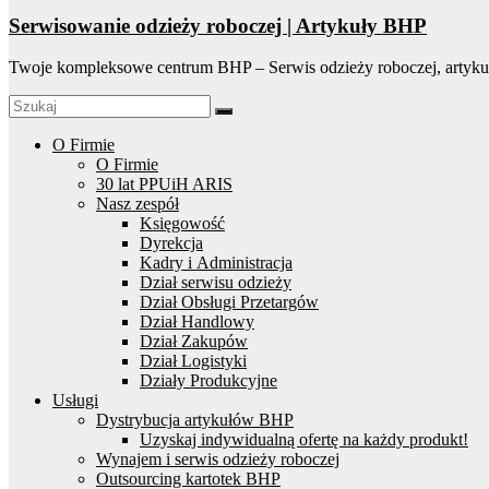
Serwisowanie odzieży roboczej | Artykuły BHP
Twoje kompleksowe centrum BHP – Serwis odzieży roboczej, artyku
O Firmie
O Firmie
30 lat PPUiH ARIS
Nasz zespół
Księgowość
Dyrekcja
Kadry i Administracja
Dział serwisu odzieży
Dział Obsługi Przetargów
Dział Handlowy
Dział Zakupów
Dział Logistyki
Działy Produkcyjne
Usługi
Dystrybucja artykułów BHP
Uzyskaj indywidualną ofertę na każdy produkt!
Wynajem i serwis odzieży roboczej
Outsourcing kartotek BHP