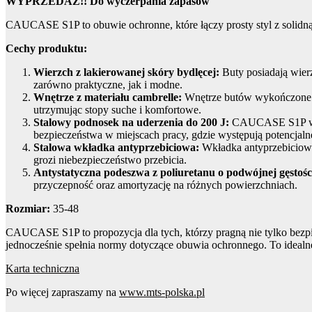
WYPRZEDAŻ!! Do wyczerpania zapasów
CAUCASE S1P to obuwie ochronne, które łączy prosty styl z solidną 
Cechy produktu:
Wierzch z lakierowanej skóry bydlęcej:
Buty posiadają wier
zarówno praktyczne, jak i modne.
Wnętrze z materiału cambrelle:
Wnętrze butów wykończone je
utrzymując stopy suche i komfortowe.
Stalowy podnosek na uderzenia do 200 J:
CAUCASE S1P wypo
bezpieczeństwa w miejscach pracy, gdzie występują potencjaln
Stalowa wkładka antyprzebiciowa:
Wkładka antyprzebiciowa
grozi niebezpieczeństwo przebicia.
Antystatyczna podeszwa z poliuretanu o podwójnej gęstoś
przyczepność oraz amortyzację na różnych powierzchniach.
Rozmiar:
35-48
CAUCASE S1P to propozycja dla tych, którzy pragną nie tylko bezpi
jednocześnie spełnia normy dotyczące obuwia ochronnego. To idealne 
Karta techniczna
Po więcej zapraszamy na
www.mts-polska.pl