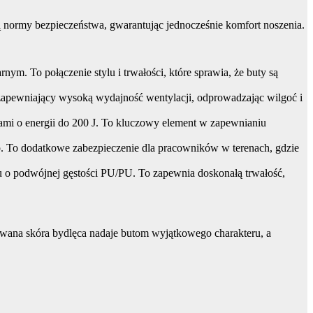
ą normy bezpieczeństwa, gwarantując jednocześnie komfort noszenia.
ym. To połączenie stylu i trwałości, które sprawia, że buty są
zapewniający wysoką wydajność wentylacji, odprowadzając wilgoć i
i o energii do 200 J. To kluczowy element w zapewnianiu
. To dodatkowe zabezpieczenie dla pracowników w terenach, gdzie
u o podwójnej gęstości PU/PU. To zapewnia doskonałą trwałość,
owana skóra bydlęca nadaje butom wyjątkowego charakteru, a