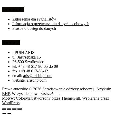
Odnośniki
Zgłoszenia dla sygnalistów
Informacja o przetwarzaniu danych osobowych
Prośba o dostęp do danych
Kontakt
PPUiH ARIS
ul. Jastrzębska 15
26-500 Szydłowiec
tel. +48 48 617-86-05 do 09
fax +48 48 617-53-42
email:
aris@arisbhp.com
website:
arisbhp.com
Prawa autorskie © 2026
Serwisowanie odzieży roboczej | Artykuły
BHP
. Wszystkie prawa zastrzeżone.
Motyw:
ColorMag
stworzony przez ThemeGrill. Wspierane przez
WordPress
.