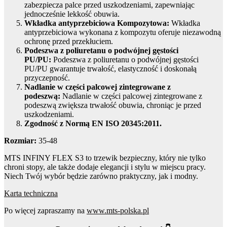
zabezpiecza palce przed uszkodzeniami, zapewniając
jednocześnie lekkość obuwia.
Wkładka antyprzebiciowa Kompozytowa:
Wkładka
antyprzebiciowa wykonana z kompozytu oferuje niezawodną
ochronę przed przekłuciem.
Podeszwa z poliuretanu o podwójnej gęstości
PU/PU:
Podeszwa z poliuretanu o podwójnej gęstości
PU/PU gwarantuje trwałość, elastyczność i doskonałą
przyczepność.
Nadlanie w części palcowej zintegrowane z
podeszwą:
Nadlanie w części palcowej zintegrowane z
podeszwą zwiększa trwałość obuwia, chroniąc je przed
uszkodzeniami.
Zgodność z Normą EN ISO 20345:2011.
Rozmiar:
35-48
MTS INFINY FLEX S3 to trzewik bezpieczny, który nie tylko
chroni stopy, ale także dodaje elegancji i stylu w miejscu pracy.
Niech Twój wybór będzie zarówno praktyczny, jak i modny.
Karta techniczna
Po więcej zapraszamy na
www.mts-polska.pl