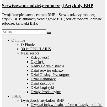
Serwisowanie odzieży roboczej | Artykuły BHP
Twoje kompleksowe centrum BHP – Serwis odzieży roboczej,
artykuł BHP, automaty vendingowe BHP, odzież robocza, obuwie
robocze, kartoteki BHP.
O Firmie
O Firmie
30 lat PPUiH ARIS
Nasz zespół
Księgowość
Dyrekcja
Kadry i Administracja
Dział serwisu odzieży
Dział Obsługi Przetargów
Dział Handlowy
Dział Zakupów
Dział Logistyki
Działy Produkcyjne
Usługi
Dystrybucja artykułów BHP
Uzyskaj indywidualną ofertę na każdy produkt!