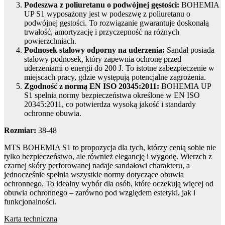
Podeszwa z poliuretanu o podwójnej gęstości:
BOHEMIA
UP S1 wyposażony jest w podeszwę z poliuretanu o
podwójnej gęstości. To rozwiązanie gwarantuje doskonałą
trwałość, amortyzację i przyczepność na różnych
powierzchniach.
Podnosek stalowy odporny na uderzenia:
Sandał posiada
stalowy podnosek, który zapewnia ochronę przed
uderzeniami o energii do 200 J. To istotne zabezpieczenie w
miejscach pracy, gdzie występują potencjalne zagrożenia.
Zgodność z normą EN ISO 20345:2011:
BOHEMIA UP
S1 spełnia normy bezpieczeństwa określone w EN ISO
20345:2011, co potwierdza wysoką jakość i standardy
ochronne obuwia.
Rozmiar:
38-48
MTS BOHEMIA S1 to propozycja dla tych, którzy cenią sobie nie
tylko bezpieczeństwo, ale również elegancję i wygodę. Wierzch z
czarnej skóry perforowanej nadaje sandałowi charakteru, a
jednocześnie spełnia wszystkie normy dotyczące obuwia
ochronnego. To idealny wybór dla osób, które oczekują więcej od
obuwia ochronnego – zarówno pod względem estetyki, jak i
funkcjonalności.
Karta techniczna