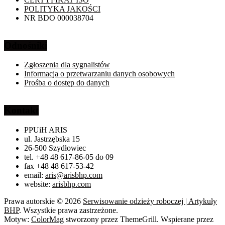
POLITYKA JAKOŚCI
NR BDO 000038704
Odnośniki
Zgłoszenia dla sygnalistów
Informacja o przetwarzaniu danych osobowych
Prośba o dostęp do danych
Kontakt
PPUiH ARIS
ul. Jastrzębska 15
26-500 Szydłowiec
tel. +48 48 617-86-05 do 09
fax +48 48 617-53-42
email:
aris@arisbhp.com
website:
arisbhp.com
Prawa autorskie © 2026
Serwisowanie odzieży roboczej | Artykuły
BHP
. Wszystkie prawa zastrzeżone.
Motyw:
ColorMag
stworzony przez ThemeGrill. Wspierane przez