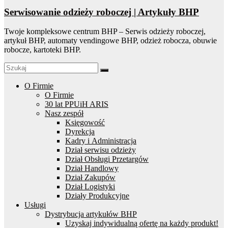
Serwisowanie odzieży roboczej | Artykuły BHP
Twoje kompleksowe centrum BHP – Serwis odzieży roboczej,
artykuł BHP, automaty vendingowe BHP, odzież robocza, obuwie
robocze, kartoteki BHP.
O Firmie
O Firmie
30 lat PPUiH ARIS
Nasz zespół
Księgowość
Dyrekcja
Kadry i Administracja
Dział serwisu odzieży
Dział Obsługi Przetargów
Dział Handlowy
Dział Zakupów
Dział Logistyki
Działy Produkcyjne
Usługi
Dystrybucja artykułów BHP
Uzyskaj indywidualną ofertę na każdy produkt!