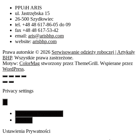
PPUiH ARIS
ul. Jastrzębska 15
26-500 Szydłowiec
tel. +48 48 617-86-05 do 09
fax +48 48 617-53-42
email:
aris@arisbhp.com
website:
arisbhp.com
Prawa autorskie © 2026
Serwisowanie odzieży roboczej | Artykuły
BHP
. Wszystkie prawa zastrzeżone.
Motyw:
ColorMag
stworzony przez ThemeGrill. Wspierane przez
WordPress
.
Privacy settings
Ustawienia Prywatności
Cookie
Ustawienia Prywatności