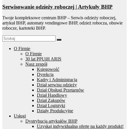
Serwisowanie odzieży roboczej | Artykuły BHP
Twoje kompleksowe centrum BHP – Serwis odzieży roboczej,
artykuł BHP, automaty vendingowe BHP, odzież robocza, obuwie
robocze, kartoteki BHP.
O Firmie
O Firmie
30 lat PPUiH ARIS
Nasz zespół
Księgowość
Dyrekcja
Kadry i Administracja
Dział serwisu odzieży
Dział Obsługi Przetargów
Dział Handlowy
Dział Zakupów
Dział Logistyki
Działy Produkcyjne
Usługi
Dystrybucja artykułów BHP
Uzyskaj indywidualną ofertę na każdy produkt!