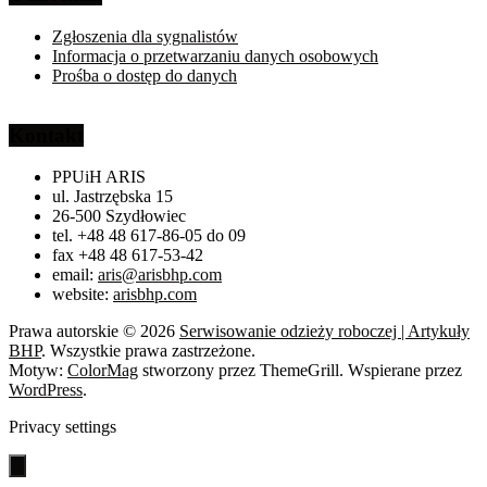
Zgłoszenia dla sygnalistów
Informacja o przetwarzaniu danych osobowych
Prośba o dostęp do danych
Kontakt
PPUiH ARIS
ul. Jastrzębska 15
26-500 Szydłowiec
tel. +48 48 617-86-05 do 09
fax +48 48 617-53-42
email:
aris@arisbhp.com
website:
arisbhp.com
Prawa autorskie © 2026
Serwisowanie odzieży roboczej | Artykuły
BHP
. Wszystkie prawa zastrzeżone.
Motyw:
ColorMag
stworzony przez ThemeGrill. Wspierane przez
WordPress
.
Privacy settings