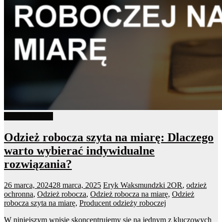
Odzież robocza
Odzież robocza szyta na miarę: Dlaczego
warto wybierać indywidualne
rozwiązania?
26 marca, 2024
28 marca, 2025
Eryk Waksmundzki
2OR
,
odzież
ochronna
,
Odzież robocza
,
Odzież robocza na miarę
,
Odzież
robocza szyta na miarę
,
Producent odzieży roboczej
W niniejszym wpisie skoncentrujemy się na jednym z kluczowych