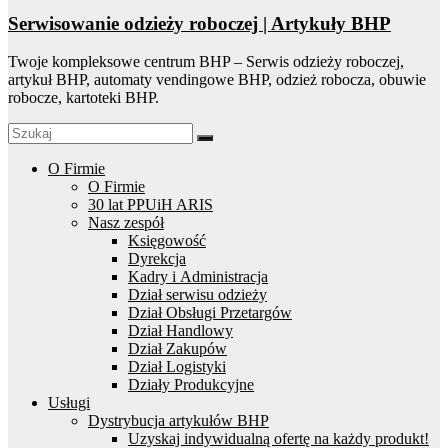
Serwisowanie odzieży roboczej | Artykuły BHP
Twoje kompleksowe centrum BHP – Serwis odzieży roboczej,
artykuł BHP, automaty vendingowe BHP, odzież robocza, obuwie
robocze, kartoteki BHP.
O Firmie
O Firmie
30 lat PPUiH ARIS
Nasz zespół
Księgowość
Dyrekcja
Kadry i Administracja
Dział serwisu odzieży
Dział Obsługi Przetargów
Dział Handlowy
Dział Zakupów
Dział Logistyki
Działy Produkcyjne
Usługi
Dystrybucja artykułów BHP
Uzyskaj indywidualną ofertę na każdy produkt!