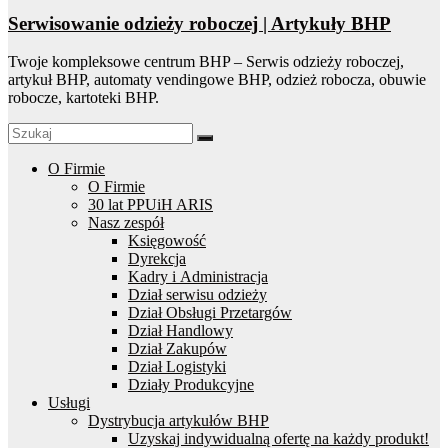
Serwisowanie odzieży roboczej | Artykuły BHP
Twoje kompleksowe centrum BHP – Serwis odzieży roboczej,
artykuł BHP, automaty vendingowe BHP, odzież robocza, obuwie
robocze, kartoteki BHP.
O Firmie
O Firmie
30 lat PPUiH ARIS
Nasz zespół
Księgowość
Dyrekcja
Kadry i Administracja
Dział serwisu odzieży
Dział Obsługi Przetargów
Dział Handlowy
Dział Zakupów
Dział Logistyki
Działy Produkcyjne
Usługi
Dystrybucja artykułów BHP
Uzyskaj indywidualną ofertę na każdy produkt!