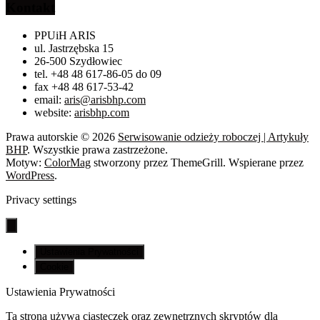
Kontakt
PPUiH ARIS
ul. Jastrzębska 15
26-500 Szydłowiec
tel. +48 48 617-86-05 do 09
fax +48 48 617-53-42
email:
aris@arisbhp.com
website:
arisbhp.com
Prawa autorskie © 2026
Serwisowanie odzieży roboczej | Artykuły
BHP
. Wszystkie prawa zastrzeżone.
Motyw:
ColorMag
stworzony przez ThemeGrill. Wspierane przez
WordPress
.
Privacy settings
Ustawienia Prywatności
Cookie
Ustawienia Prywatności
Ta strona używa ciasteczek oraz zewnętrznych skryptów dla