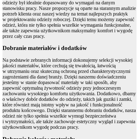
odzieży był idealnie dopasowany do wymagań na danym
stanowisku pracy. Nasze propozycje są oparte na starannym analizie
potrzeb klienta oraz naszej wiedzy na temat najlepszych praktyk
w projektowaniu odzieży roboczej. Dzięki temu możemy zapewnić
odzież, która nie tylko spełnia wszelkie wymagania funkcjonalne,
ale także zapewnia użytkownikom maksymalny komfort i wygodę
przez cały czas pracy.
Dobranie materiałów i dodatków
Na podstawie zebranych informacji dokonujemy selekcji wysokiej
jakości materiałów, które cechują się trwałością, łatwością
w utrzymaniu oraz skuteczną ochroną przed charakterystycznymi
zagrożeniami dla danej branży. Dzięki naszemu doświadczeniu
jesteśmy w stanie dopasować materiały w taki sposób, aby
zapewnić optymalną żywotność odzieży przy jednoczesnym
zachowaniu wysokiego komfortu użytkowania. Dodatkowo, dbamy
o właściwy dobór dodatków do odzieży, takich jak guziki i zamki,
które również mają istotny wpływ na jakość i funkcjonalność
produktu końcowego. Dzięki starannemu dobraniu dodatków, nasza
odzież nie tylko spełnia wszelkie wymogi bezpieczeństwa
i wytrzymałości, ale także zachowuje estetyczny wygląd i zapewnia
użytkownikom wygodę podczas pracy.