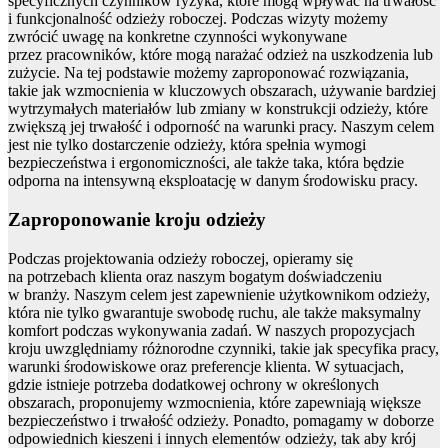
specyficznych czynników ryzyka, które mogą wpływać na trwałość
i funkcjonalność odzieży roboczej. Podczas wizyty możemy
zwrócić uwagę na konkretne czynności wykonywane
przez pracowników, które mogą narażać odzież na uszkodzenia lub
zużycie. Na tej podstawie możemy zaproponować rozwiązania,
takie jak wzmocnienia w kluczowych obszarach, używanie bardziej
wytrzymałych materiałów lub zmiany w konstrukcji odzieży, które
zwiększą jej trwałość i odporność na warunki pracy. Naszym celem
jest nie tylko dostarczenie odzieży, która spełnia wymogi
bezpieczeństwa i ergonomiczności, ale także taka, która będzie
odporna na intensywną eksploatację w danym środowisku pracy.
Zaproponowanie kroju odzieży
Podczas projektowania odzieży roboczej, opieramy się
na potrzebach klienta oraz naszym bogatym doświadczeniu
w branży. Naszym celem jest zapewnienie użytkownikom odzieży,
która nie tylko gwarantuje swobodę ruchu, ale także maksymalny
komfort podczas wykonywania zadań. W naszych propozycjach
kroju uwzględniamy różnorodne czynniki, takie jak specyfika pracy,
warunki środowiskowe oraz preferencje klienta. W sytuacjach,
gdzie istnieje potrzeba dodatkowej ochrony w określonych
obszarach, proponujemy wzmocnienia, które zapewniają większe
bezpieczeństwo i trwałość odzieży. Ponadto, pomagamy w doborze
odpowiednich kieszeni i innych elementów odzieży, tak aby krój