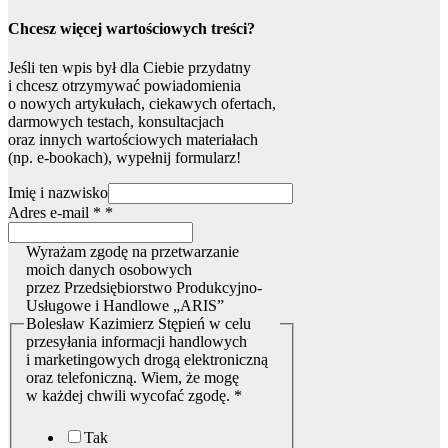
Chcesz więcej wartościowych treści?
Jeśli ten wpis był dla Ciebie przydatny
i chcesz otrzymywać powiadomienia
o nowych artykułach, ciekawych ofertach,
darmowych testach, konsultacjach
oraz innych wartościowych materiałach
(np. e-bookach), wypełnij formularz!
Imię i nazwisko
*
Adres e-mail *
*
danych
Wyrażam
Wyrażam zgodę na przetwarzanie
moich danych osobowych
przez Przedsiębiorstwo Produkcyjno-
Usługowe i Handlowe „ARIS”
Bolesław Kazimierz Stępień w celu
przesyłania informacji handlowych
i marketingowych drogą elektroniczną
oraz telefoniczną. Wiem, że mogę
w każdej chwili wycofać zgodę.
*
Tak