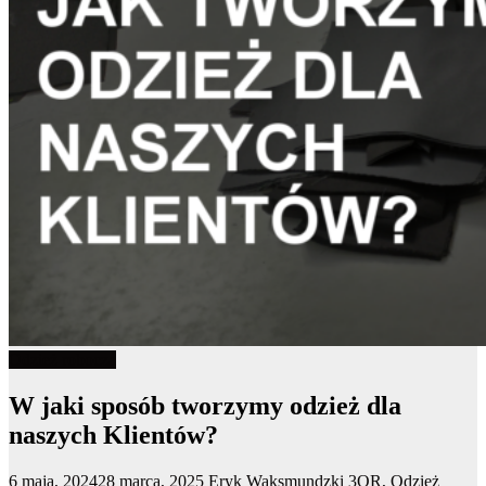
Odzież robocza
W jaki sposób tworzymy odzież dla
naszych Klientów?
6 maja, 2024
28 marca, 2025
Eryk Waksmundzki
3OR
,
Odzież