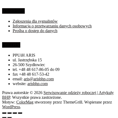
Odnośniki
Zgłoszenia dla sygnalistów
Informacja o przetwarzaniu danych osobowych
Prośba o dostęp do danych
Kontakt
PPUiH ARIS
ul. Jastrzębska 15
26-500 Szydłowiec
tel. +48 48 617-86-05 do 09
fax +48 48 617-53-42
email:
aris@arisbhp.com
website:
arisbhp.com
Prawa autorskie © 2026
Serwisowanie odzieży roboczej | Artykuły
BHP
. Wszystkie prawa zastrzeżone.
Motyw:
ColorMag
stworzony przez ThemeGrill. Wspierane przez
WordPress
.