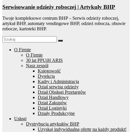
Serwisowanie odzieży roboczej | Artykuły BHP
Twoje kompleksowe centrum BHP – Serwis odzieży roboczej,
artykuł BHP, automaty vendingowe BHP, odzież robocza, obuwie
robocze, kartoteki BHP.
O Firmie
O Firmie
30 lat PPUiH ARIS
Nasz zespół
Księgowość
Dyrekcja
Kadry i Administracja
Dział serwisu odzieży
Dział Obsługi Przetargów
Dział Handlowy
Dział Zakupów
Dział Logistyki
Działy Produkcyjne
Usługi
Dystrybucja artykułów BHP
Uzyskaj indywidualną ofertę na każdy produkt!