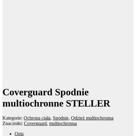
Coverguard Spodnie
multiochronne STELLER
Kategorie:
Ochrona ciała
,
Spodnie
,
Odzież multiochronna
Znaczniki:
Coverguard
,
multiochronna
Opis