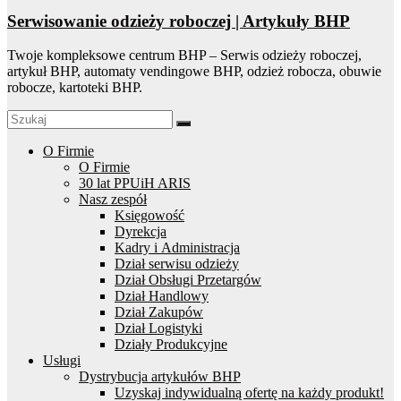
Serwisowanie odzieży roboczej | Artykuły BHP
Twoje kompleksowe centrum BHP – Serwis odzieży roboczej,
artykuł BHP, automaty vendingowe BHP, odzież robocza, obuwie
robocze, kartoteki BHP.
O Firmie
O Firmie
30 lat PPUiH ARIS
Nasz zespół
Księgowość
Dyrekcja
Kadry i Administracja
Dział serwisu odzieży
Dział Obsługi Przetargów
Dział Handlowy
Dział Zakupów
Dział Logistyki
Działy Produkcyjne
Usługi
Dystrybucja artykułów BHP
Uzyskaj indywidualną ofertę na każdy produkt!