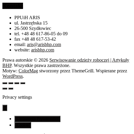
Kontakt
PPUiH ARIS
ul. Jastrzębska 15
26-500 Szydłowiec
tel. +48 48 617-86-05 do 09
fax +48 48 617-53-42
email:
aris@arisbhp.com
website:
arisbhp.com
Prawa autorskie © 2026
Serwisowanie odzieży roboczej | Artykuły
BHP
. Wszystkie prawa zastrzeżone.
Motyw:
ColorMag
stworzony przez ThemeGrill. Wspierane przez
WordPress
.
Privacy settings
Ustawienia Prywatności
Cookie