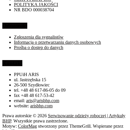
POLITYKA JAKOŚCI
NR BDO 000038704
Odnośniki
Zgłoszenia dla sygnalistów
Informacja o przetwarzaniu danych osobowych
Prośba o dostęp do danych
Kontakt
PPUiH ARIS
ul. Jastrzębska 15
26-500 Szydłowiec
tel. +48 48 617-86-05 do 09
fax +48 48 617-53-42
email:
aris@arisbhp.com
website:
arisbhp.com
Prawa autorskie © 2026
Serwisowanie odzieży roboczej | Artykuły
BHP
. Wszystkie prawa zastrzeżone.
Motyw:
ColorMag
stworzony przez ThemeGrill. Wspierane przez