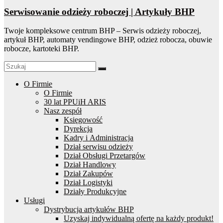
Serwisowanie odzieży roboczej | Artykuły BHP
Twoje kompleksowe centrum BHP – Serwis odzieży roboczej,
artykuł BHP, automaty vendingowe BHP, odzież robocza, obuwie
robocze, kartoteki BHP.
O Firmie
O Firmie
30 lat PPUiH ARIS
Nasz zespół
Księgowość
Dyrekcja
Kadry i Administracja
Dział serwisu odzieży
Dział Obsługi Przetargów
Dział Handlowy
Dział Zakupów
Dział Logistyki
Działy Produkcyjne
Usługi
Dystrybucja artykułów BHP
Uzyskaj indywidualną ofertę na każdy produkt!