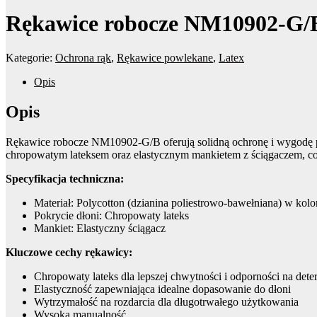
Rękawice robocze NM10902-G/
Kategorie:
Ochrona rąk
,
Rękawice powlekane
,
Latex
Opis
Opis
Rękawice robocze NM10902-G/B oferują solidną ochronę i wygodę pod
chropowatym lateksem oraz elastycznym mankietem z ściągaczem, co
Specyfikacja techniczna:
Materiał: Polycotton (dzianina poliestrowo-bawełniana) w kol
Pokrycie dłoni: Chropowaty lateks
Mankiet: Elastyczny ściągacz
Kluczowe cechy rękawicy:
Chropowaty lateks dla lepszej chwytności i odporności na dete
Elastyczność zapewniająca idealne dopasowanie do dłoni
Wytrzymałość na rozdarcia dla długotrwałego użytkowania
Wysoka manualność