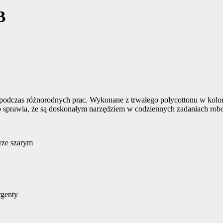
B
czas różnorodnych prac. Wykonane z trwałego polycottonu w kolorze 
 sprawia, że są doskonałym narzędziem w codziennych zadaniach rob
orze szarym
rgenty