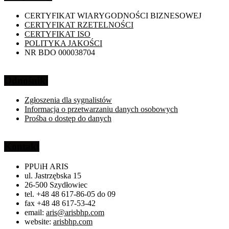
CERTYFIKAT WIARYGODNOŚCI BIZNESOWEJ
CERTYFIKAT RZETELNOŚCI
CERTYFIKAT ISO
POLITYKA JAKOŚCI
NR BDO 000038704
Odnośniki
Zgłoszenia dla sygnalistów
Informacja o przetwarzaniu danych osobowych
Prośba o dostęp do danych
Kontakt
PPUiH ARIS
ul. Jastrzębska 15
26-500 Szydłowiec
tel. +48 48 617-86-05 do 09
fax +48 48 617-53-42
email:
aris@arisbhp.com
website:
arisbhp.com