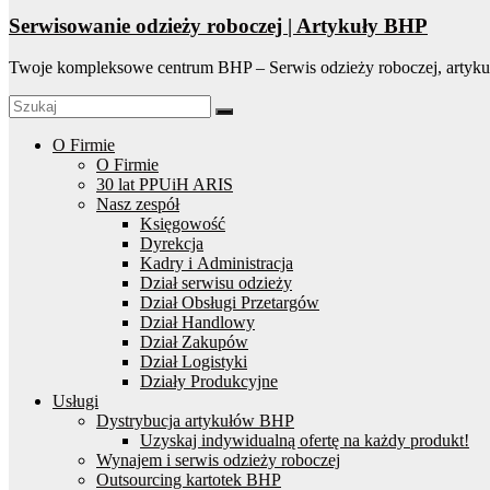
Serwisowanie odzieży roboczej | Artykuły BHP
Twoje kompleksowe centrum BHP – Serwis odzieży roboczej, artyku
O Firmie
O Firmie
30 lat PPUiH ARIS
Nasz zespół
Księgowość
Dyrekcja
Kadry i Administracja
Dział serwisu odzieży
Dział Obsługi Przetargów
Dział Handlowy
Dział Zakupów
Dział Logistyki
Działy Produkcyjne
Usługi
Dystrybucja artykułów BHP
Uzyskaj indywidualną ofertę na każdy produkt!
Wynajem i serwis odzieży roboczej
Outsourcing kartotek BHP