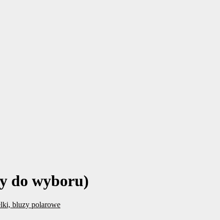
y do wyboru)
lki, bluzy polarowe