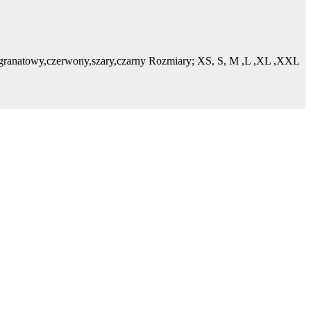
;granatowy,czerwony,szary,czarny Rozmiary; XS, S, M ,L ,XL ,XXL