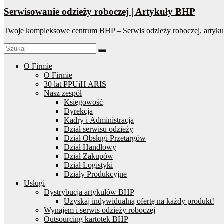
Serwisowanie odzieży roboczej | Artykuły BHP
Twoje kompleksowe centrum BHP – Serwis odzieży roboczej, artyku
O Firmie
O Firmie
30 lat PPUiH ARIS
Nasz zespół
Księgowość
Dyrekcja
Kadry i Administracja
Dział serwisu odzieży
Dział Obsługi Przetargów
Dział Handlowy
Dział Zakupów
Dział Logistyki
Działy Produkcyjne
Usługi
Dystrybucja artykułów BHP
Uzyskaj indywidualną ofertę na każdy produkt!
Wynajem i serwis odzieży roboczej
Outsourcing kartotek BHP