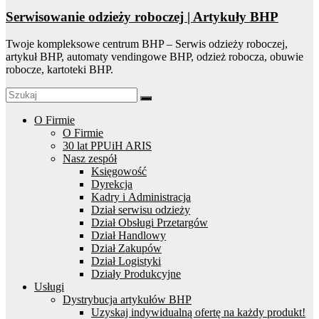
Serwisowanie odzieży roboczej | Artykuły BHP
Twoje kompleksowe centrum BHP – Serwis odzieży roboczej,
artykuł BHP, automaty vendingowe BHP, odzież robocza, obuwie
robocze, kartoteki BHP.
O Firmie
O Firmie
30 lat PPUiH ARIS
Nasz zespół
Księgowość
Dyrekcja
Kadry i Administracja
Dział serwisu odzieży
Dział Obsługi Przetargów
Dział Handlowy
Dział Zakupów
Dział Logistyki
Działy Produkcyjne
Usługi
Dystrybucja artykułów BHP
Uzyskaj indywidualną ofertę na każdy produkt!