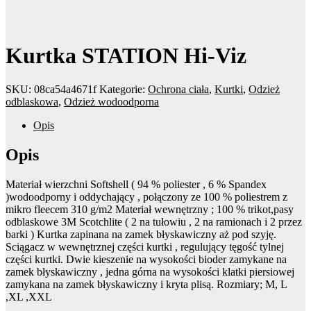
Kurtka STATION Hi-Viz
SKU:
08ca54a4671f
Kategorie:
Ochrona ciała
,
Kurtki
,
Odzież
odblaskowa
,
Odzież wodoodporna
Opis
Opis
Materiał wierzchni Softshell ( 94 % poliester , 6 % Spandex
)wodoodporny i oddychający , połączony ze 100 % poliestrem z
mikro fleecem 310 g/m2 Materiał wewnętrzny ; 100 % trikot,pasy
odblaskowe 3M Scotchlite ( 2 na tułowiu , 2 na ramionach i 2 przez
barki ) Kurtka zapinana na zamek błyskawiczny aż pod szyję.
Sciągacz w wewnętrznej części kurtki , regulujący tęgość tylnej
części kurtki. Dwie kieszenie na wysokości bioder zamykane na
zamek błyskawiczny , jedna górna na wysokości klatki piersiowej
zamykana na zamek błyskawiczny i kryta plisą. Rozmiary; M, L
,XL ,XXL