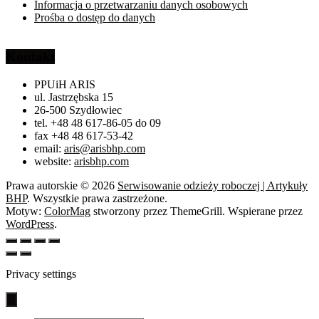
Informacja o przetwarzaniu danych osobowych
Prośba o dostęp do danych
Kontakt
PPUiH ARIS
ul. Jastrzębska 15
26-500 Szydłowiec
tel. +48 48 617-86-05 do 09
fax +48 48 617-53-42
email:
aris@arisbhp.com
website:
arisbhp.com
Prawa autorskie © 2026
Serwisowanie odzieży roboczej | Artykuły
BHP
. Wszystkie prawa zastrzeżone.
Motyw:
ColorMag
stworzony przez ThemeGrill. Wspierane przez
WordPress
.
Privacy settings