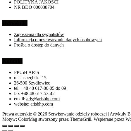
POLITYKA JAKOŚCI
NR BDO 000038704
Odnośniki
Zgłoszenia dla sygnalistów
Informacja o przetwarzaniu danych osobowych
Prośba o dostęp do danych
Kontakt
PPUiH ARIS
ul. Jastrzębska 15
26-500 Szydłowiec
tel. +48 48 617-86-05 do 09
fax +48 48 617-53-42
email:
aris@arisbhp.com
website:
arisbhp.com
Prawa autorskie © 2026
Serwisowanie odzieży roboczej | Artykuły 
Motyw:
ColorMag
stworzony przez ThemeGrill. Wspierane przez
Wo