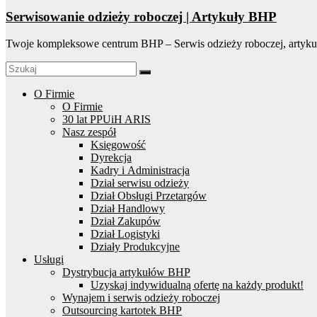
Serwisowanie odzieży roboczej | Artykuły BHP
Twoje kompleksowe centrum BHP – Serwis odzieży roboczej, artyku
O Firmie
O Firmie
30 lat PPUiH ARIS
Nasz zespół
Księgowość
Dyrekcja
Kadry i Administracja
Dział serwisu odzieży
Dział Obsługi Przetargów
Dział Handlowy
Dział Zakupów
Dział Logistyki
Działy Produkcyjne
Usługi
Dystrybucja artykułów BHP
Uzyskaj indywidualną ofertę na każdy produkt!
Wynajem i serwis odzieży roboczej
Outsourcing kartotek BHP