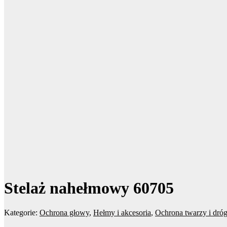
Stelaż nahełmowy 60705
Kategorie:
Ochrona głowy
,
Hełmy i akcesoria
,
Ochrona twarzy i dr