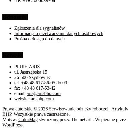
NR BDO 000038704
Odnośniki
Zgłoszenia dla sygnalistów
Informacja o przetwarzaniu danych osobowych
Prośba o dostęp do danych
Kontakt
PPUiH ARIS
ul. Jastrzębska 15
26-500 Szydłowiec
tel. +48 48 617-86-05 do 09
fax +48 48 617-53-42
email:
aris@arisbhp.com
website:
arisbhp.com
Prawa autorskie © 2026
Serwisowanie odzieży roboczej | Artykuły
BHP
. Wszystkie prawa zastrzeżone.
Motyw:
ColorMag
stworzony przez ThemeGrill. Wspierane przez
WordPress
.