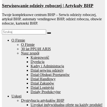
Serwisowanie odzieży roboczej | Artykuły BHP
Twoje kompleksowe centrum BHP – Serwis odzieży roboczej,
artykuł BHP, automaty vendingowe BHP, odzież robocza, obuwie
robocze, kartoteki BHP.
O Firmie
O Firmie
30 lat PPUiH ARIS
Nasz zespół
Księgowość
Dyrekcja
Kadry i Administracja
Dział serwisu odzieży
Dział Obsługi Przetargów
Dział Handlowy
Dział Zakupów
Dział Logistyki
Działy Produkcyjne
Usługi
Dystrybucja artykułów BHP
Uzyskaj indywidualną ofertę na każdy produkt!