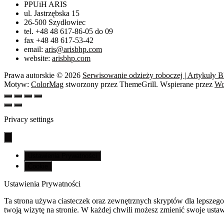
PPUiH ARIS
ul. Jastrzębska 15
26-500 Szydłowiec
tel. +48 48 617-86-05 do 09
fax +48 48 617-53-42
email:
aris@arisbhp.com
website:
arisbhp.com
Prawa autorskie © 2026
Serwisowanie odzieży roboczej | Artykuły 
Motyw:
ColorMag
stworzony przez ThemeGrill. Wspierane przez
Wo
Privacy settings
Ustawienia Prywatności
Cookie
Ustawienia Prywatności
Ta strona używa ciasteczek oraz zewnętrznych skryptów dla lepszego 
twoją wizytę na stronie. W każdej chwili możesz zmienić swoje ustawi