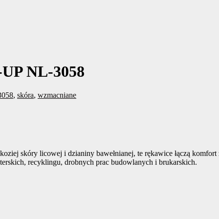
-UP NL-3058
3058
,
skóra
,
wzmacniane
j skóry licowej i dzianiny bawełnianej, te rękawice łączą komfort 
erskich, recyklingu, drobnych prac budowlanych i brukarskich.