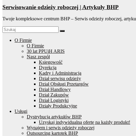
Serwisowanie odzieży roboczej | Artykuły BHP
Twoje kompleksowe centrum BHP – Serwis odzieży roboczej, artyku
O Firmie
O Firmie
30 lat PPUiH ARIS
Nasz zespół
Księgowość
Dyrekcja
Kadry i Administracja
Dział serwisu odzieży
Dział Obsługi Przetargów
Dział Handlowy
Dział Zakupów
Dział Logistyki
Działy Produkcyjne
Usługi
Dystrybucja artykułów BHP
Uzyskaj indywidualną ofertę na każdy produkt!
Wynajem i serwis odzieży roboczej
Outsourcing kartotek BHP