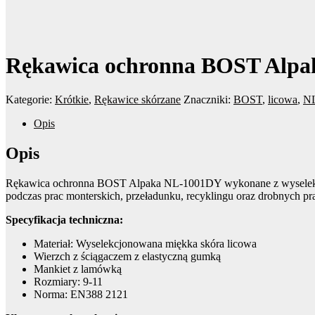
Rękawica ochronna BOST Alp
Kategorie:
Krótkie
,
Rękawice skórzane
Znaczniki:
BOST
,
licowa
,
N
Opis
Opis
Rękawica ochronna BOST Alpaka NL-1001DY wykonane z wyselekcjon
podczas prac monterskich, przeładunku, recyklingu oraz drobnych p
Specyfikacja techniczna:
Materiał: Wyselekcjonowana miękka skóra licowa
Wierzch z ściągaczem z elastyczną gumką
Mankiet z lamówką
Rozmiary: 9-11
Norma: EN388 2121