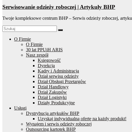
Serwisowanie odzieży roboczej | Artykuły BHP
Twoje kompleksowe centrum BHP – Serwis odzieży roboczej, artyku
O Firmie
O Firmie
30 lat PPUiH ARIS
Nasz zespół
Księgowość
Dyrekcja
Kadry i Administracja
Dział serwisu odzieży
Dział Obsługi Przetargów
Dział Handlowy
Dział Zakupów
Dział Logistyki
Działy Produkcyjne
Usługi
Dystrybucja artykułów BHP
Uzyskaj indywidualną ofertę na każdy produkt!
Wynajem i serwis odzieży roboczej
Outsourcing kartotek BHP