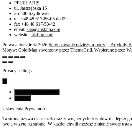
PPUiH ARIS
ul. Jastrzębska 15
26-500 Szydłowiec
tel. +48 48 617-86-05 do 09
fax +48 48 617-53-42
email:
aris@arisbhp.com
website:
arisbhp.com
Prawa autorskie © 2026
Serwisowanie odzieży roboczej | Artykuły 
Motyw:
ColorMag
stworzony przez ThemeGrill. Wspierane przez
Wo
Privacy settings
Ustawienia Prywatności
Cookie
Ustawienia Prywatności
Ta strona używa ciasteczek oraz zewnętrznych skryptów dla lepszego 
twoją wizytę na stronie. W każdej chwili możesz zmienić swoje ustawi