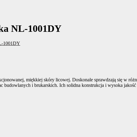
aka NL-1001DY
L-1001DY
owanej, miękkiej skóry licowej. Doskonale sprawdzają się w różno
rac budowlanych i brukarskich. Ich solidna konstrukcja i wysoka jako