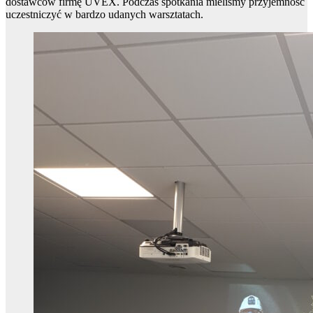
dostawców firmę UVEX. Podczas spotkania mieliśmy przyjemność
uczestniczyć w bardzo udanych warsztatach.