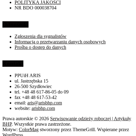
POLITYKA JAKOŚCI
NR BDO 000038704
Odnośniki
Zgłoszenia dla sygnalistów
Informacja o przetwarzaniu danych osobowych
Prośba o dostęp do danych
Kontakt
PPUiH ARIS
ul. Jastrzębska 15
26-500 Szydłowiec
tel. +48 48 617-86-05 do 09
fax +48 48 617-53-42
email:
aris@arisbhp.com
website:
arisbhp.com
Prawa autorskie © 2026
Serwisowanie odzieży roboczej | Artykuły
BHP
. Wszystkie prawa zastrzeżone.
Motyw:
ColorMag
stworzony przez ThemeGrill. Wspierane przez
WordPress
.