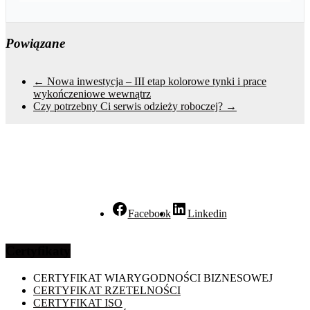
Powiązane
←
Nowa inwestycja – III etap kolorowe tynki i prace
wykończeniowe wewnątrz
Czy potrzebny Ci serwis odzieży roboczej?
→
Facebook
Linkedin
Certyfikaty
CERTYFIKAT WIARYGODNOŚCI BIZNESOWEJ
CERTYFIKAT RZETELNOŚCI
CERTYFIKAT ISO