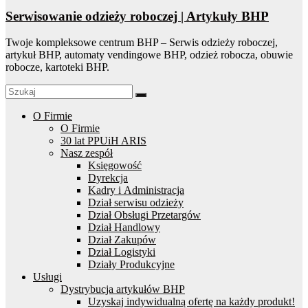
Serwisowanie odzieży roboczej | Artykuły BHP
Twoje kompleksowe centrum BHP – Serwis odzieży roboczej,
artykuł BHP, automaty vendingowe BHP, odzież robocza, obuwie
robocze, kartoteki BHP.
O Firmie
O Firmie
30 lat PPUiH ARIS
Nasz zespół
Księgowość
Dyrekcja
Kadry i Administracja
Dział serwisu odzieży
Dział Obsługi Przetargów
Dział Handlowy
Dział Zakupów
Dział Logistyki
Działy Produkcyjne
Usługi
Dystrybucja artykułów BHP
Uzyskaj indywidualną ofertę na każdy produkt!