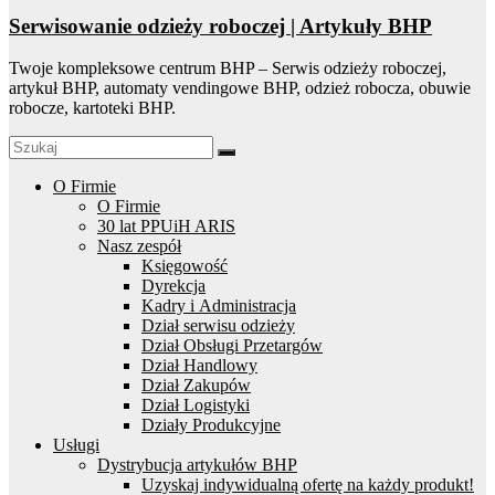
Serwisowanie odzieży roboczej | Artykuły BHP
Twoje kompleksowe centrum BHP – Serwis odzieży roboczej,
artykuł BHP, automaty vendingowe BHP, odzież robocza, obuwie
robocze, kartoteki BHP.
O Firmie
O Firmie
30 lat PPUiH ARIS
Nasz zespół
Księgowość
Dyrekcja
Kadry i Administracja
Dział serwisu odzieży
Dział Obsługi Przetargów
Dział Handlowy
Dział Zakupów
Dział Logistyki
Działy Produkcyjne
Usługi
Dystrybucja artykułów BHP
Uzyskaj indywidualną ofertę na każdy produkt!