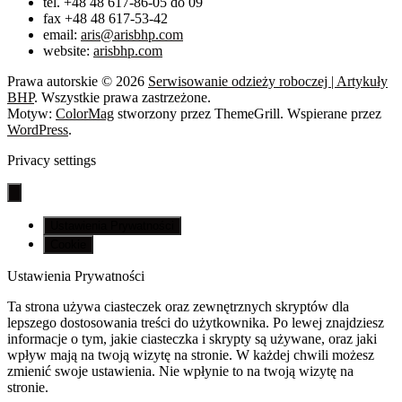
tel. +48 48 617-86-05 do 09
fax +48 48 617-53-42
email:
aris@arisbhp.com
website:
arisbhp.com
Prawa autorskie © 2026
Serwisowanie odzieży roboczej | Artykuły
BHP
. Wszystkie prawa zastrzeżone.
Motyw:
ColorMag
stworzony przez ThemeGrill. Wspierane przez
WordPress
.
Privacy settings
Ustawienia Prywatności
Cookie
Ustawienia Prywatności
Ta strona używa ciasteczek oraz zewnętrznych skryptów dla
lepszego dostosowania treści do użytkownika. Po lewej znajdziesz
informacje o tym, jakie ciasteczka i skrypty są używane, oraz jaki
wpływ mają na twoją wizytę na stronie. W każdej chwili możesz
zmienić swoje ustawienia. Nie wpłynie to na twoją wizytę na
stronie.