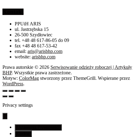
Kontakt
PPUiH ARIS
ul. Jastrzębska 15
26-500 Szydłowiec
tel. +48 48 617-86-05 do 09
fax +48 48 617-53-42
email:
aris@arisbhp.com
website:
arisbhp.com
Prawa autorskie © 2026
Serwisowanie odzieży roboczej | Artykuły
BHP
. Wszystkie prawa zastrzeżone.
Motyw:
ColorMag
stworzony przez ThemeGrill. Wspierane przez
WordPress
.
Privacy settings
Ustawienia Prywatności
Cookie