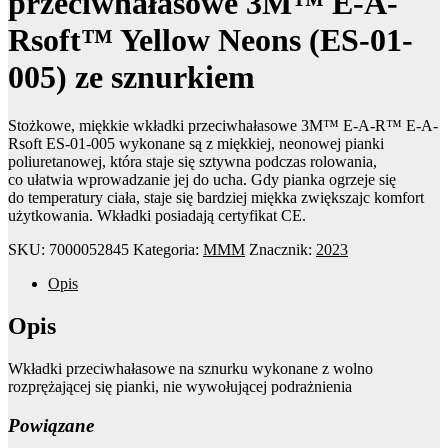
przeciwhałasowe 3M™ E-A-
Rsoft™ Yellow Neons (ES-01-
005) ze sznurkiem
Stożkowe, miękkie wkładki przeciwhałasowe 3M™ E-A-R™ E-A-
Rsoft ES-01-005 wykonane są z miękkiej, neonowej pianki
poliuretanowej, która staje się sztywna podczas rolowania,
co ułatwia wprowadzanie jej do ucha. Gdy pianka ogrzeje się
do temperatury ciała, staje się bardziej miękka zwiększajc komfort
użytkowania. Wkładki posiadają certyfikat CE.
SKU:
7000052845
Kategoria:
MMM
Znacznik:
2023
Opis
Opis
Wkładki przeciwhałasowe na sznurku wykonane z wolno
rozprężającej się pianki, nie wywołującej podrażnienia
Powiązane