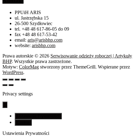
Kontakt
PPUiH ARIS
ul. Jastrzębska 15
26-500 Szydłowiec
tel. +48 48 617-86-05 do 09
fax +48 48 617-53-42
email:
aris@arisbhp.com
website:
arisbhp.com
Prawa autorskie © 2026
Serwisowanie odzieży roboczej | Artykuły
BHP
. Wszystkie prawa zastrzeżone.
Motyw:
ColorMag
stworzony przez ThemeGrill. Wspierane przez
WordPress
.
Privacy settings
Ustawienia Prywatności
Cookie
Ustawienia Prywatności