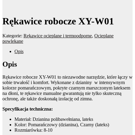
Rękawice robocze XY-W01
Kategorie:
Rękawice ocieplane i termoodporne
,
Ocieplane
powlekane
Opis
Opis
Rękawice robocze XY-W01 to niezawodne narzędzie, które łączy w
sobie trwałość i komfort. Wykonane z dzianiny w intensywnym
kolorze pomarańczowym, pokryte czarnym marszczonym lateksem
na dłoni, te rękawice manualne gwarantują nie tylko skuteczną
ochronę, ale także doskonałą izolację od zimna.
Specyfikacja techniczna:
Materiał: Dzianina polibawełniana, lateks
Kolor: Pomarańczowy (dzianina), Czarny (lateks)
Rozmiarówka: 8-10