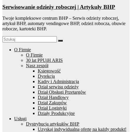
Serwisowanie odzieży roboczej | Artykuły BHP
Twoje kompleksowe centrum BHP – Serwis odzieży roboczej,
artykuł BHP, automaty vendingowe BHP, odzież robocza, obuwie
robocze, kartoteki BHP.
O Firmie
O Firmie
30 lat PPUiH ARIS
Nasz zespół
Księgowość
Dyrekcja
Kadry i Administracja
Dział serwisu odzieży
Dział Obsługi Przetargów
Dział Handlowy
Dział Zakupów
Dział Logistyki
Działy Produkcyjne
Usługi
Dystrybucja artykułów BHP
Uzyskaj indywidualną ofertę na każdy produkt!