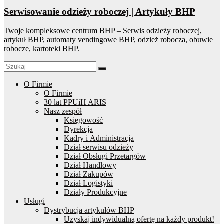
Serwisowanie odzieży roboczej | Artykuły BHP
Twoje kompleksowe centrum BHP – Serwis odzieży roboczej,
artykuł BHP, automaty vendingowe BHP, odzież robocza, obuwie
robocze, kartoteki BHP.
O Firmie
O Firmie
30 lat PPUiH ARIS
Nasz zespół
Księgowość
Dyrekcja
Kadry i Administracja
Dział serwisu odzieży
Dział Obsługi Przetargów
Dział Handlowy
Dział Zakupów
Dział Logistyki
Działy Produkcyjne
Usługi
Dystrybucja artykułów BHP
Uzyskaj indywidualną ofertę na każdy produkt!