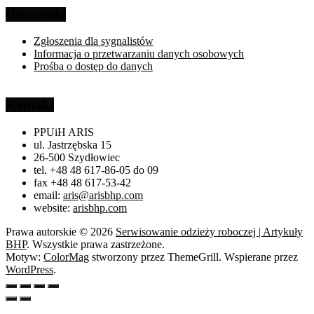
Odnośniki
Zgłoszenia dla sygnalistów
Informacja o przetwarzaniu danych osobowych
Prośba o dostęp do danych
Kontakt
PPUiH ARIS
ul. Jastrzębska 15
26-500 Szydłowiec
tel. +48 48 617-86-05 do 09
fax +48 48 617-53-42
email:
aris@arisbhp.com
website:
arisbhp.com
Prawa autorskie © 2026
Serwisowanie odzieży roboczej | Artykuły
BHP
. Wszystkie prawa zastrzeżone.
Motyw:
ColorMag
stworzony przez ThemeGrill. Wspierane przez
WordPress
.