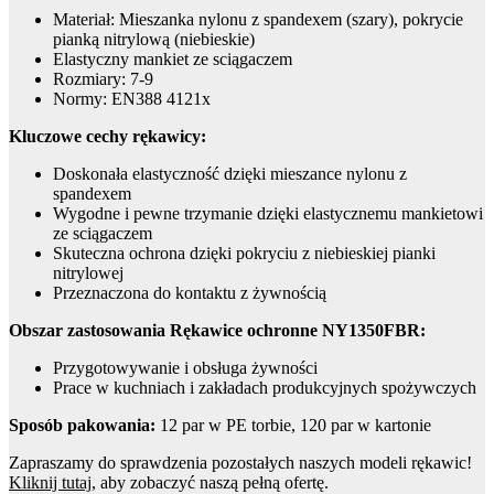
Materiał: Mieszanka nylonu z spandexem (szary), pokrycie
pianką nitrylową (niebieskie)
Elastyczny mankiet ze sciągaczem
Rozmiary: 7-9
Normy: EN388 4121x
Kluczowe cechy rękawicy:
Doskonała elastyczność dzięki mieszance nylonu z
spandexem
Wygodne i pewne trzymanie dzięki elastycznemu mankietowi
ze sciągaczem
Skuteczna ochrona dzięki pokryciu z niebieskiej pianki
nitrylowej
Przeznaczona do kontaktu z żywnością
Obszar zastosowania Rękawice ochronne NY1350FBR:
Przygotowywanie i obsługa żywności
Prace w kuchniach i zakładach produkcyjnych spożywczych
Sposób pakowania:
12 par w PE torbie, 120 par w kartonie
Zapraszamy do sprawdzenia pozostałych naszych modeli rękawic!
Kliknij tutaj
, aby zobaczyć naszą pełną ofertę.