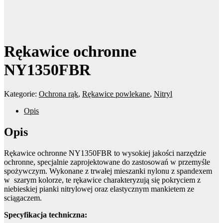
Rękawice ochronne
NY1350FBR
Kategorie:
Ochrona rąk
,
Rękawice powlekane
,
Nitryl
Opis
Opis
Rękawice ochronne NY1350FBR to wysokiej jakości narzędzie
ochronne, specjalnie zaprojektowane do zastosowań w przemyśle
spożywczym. Wykonane z trwałej mieszanki nylonu z spandexem
w szarym kolorze, te rękawice charakteryzują się pokryciem z
niebieskiej pianki nitrylowej oraz elastycznym mankietem ze
sciągaczem.
Specyfikacja techniczna: