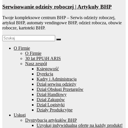
Serwisowanie odzieży roboczej | Artykuły BHP
Twoje kompleksowe centrum BHP – Serwis odzieży roboczej,
artykuł BHP, automaty vendingowe BHP, odzież robocza, obuwie
robocze, kartoteki BHP.
O Firmie
O Firmie
30 lat PPUiH ARIS
Nasz zespół
Księgowość
Dyrekcja
Kadry i Administracja
Dział serwisu odzieży
Dział Obsługi Przetargów
Dział Handlowy
Dział Zakupów
Dział Logistyki
Działy Produkcyjne
Usługi
Dystrybucja artykułów BHP
Uzyskaj indywidualną ofertę na każdy produkt!