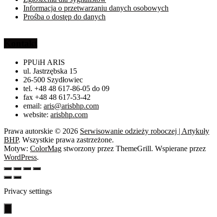
Informacja o przetwarzaniu danych osobowych
Prośba o dostęp do danych
Kontakt
PPUiH ARIS
ul. Jastrzębska 15
26-500 Szydłowiec
tel. +48 48 617-86-05 do 09
fax +48 48 617-53-42
email:
aris@arisbhp.com
website:
arisbhp.com
Prawa autorskie © 2026
Serwisowanie odzieży roboczej | Artykuły
BHP
. Wszystkie prawa zastrzeżone.
Motyw:
ColorMag
stworzony przez ThemeGrill. Wspierane przez
WordPress
.
Privacy settings