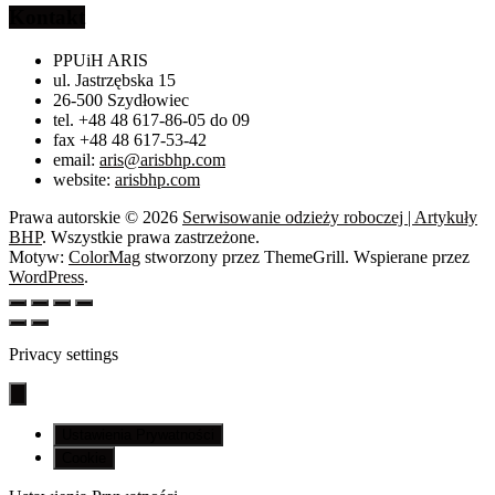
Kontakt
PPUiH ARIS
ul. Jastrzębska 15
26-500 Szydłowiec
tel. +48 48 617-86-05 do 09
fax +48 48 617-53-42
email:
aris@arisbhp.com
website:
arisbhp.com
Prawa autorskie © 2026
Serwisowanie odzieży roboczej | Artykuły
BHP
. Wszystkie prawa zastrzeżone.
Motyw:
ColorMag
stworzony przez ThemeGrill. Wspierane przez
WordPress
.
Privacy settings
Ustawienia Prywatności
Cookie