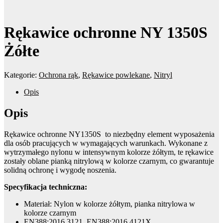
Rękawice ochronne NY 1350S
Żółte
Kategorie:
Ochrona rąk
,
Rękawice powlekane
,
Nitryl
Opis
Opis
Rękawice ochronne NY1350S to niezbędny element wyposażenia
dla osób pracujących w wymagających warunkach. Wykonane z
wytrzymałego nylonu w intensywnym kolorze żółtym, te rękawice
zostały oblane pianką nitrylową w kolorze czarnym, co gwarantuje
solidną ochronę i wygodę noszenia.
Specyfikacja techniczna:
Materiał: Nylon w kolorze żółtym, pianka nitrylowa w
kolorze czarnym
EN388:2016 3121, EN388:2016 4121X