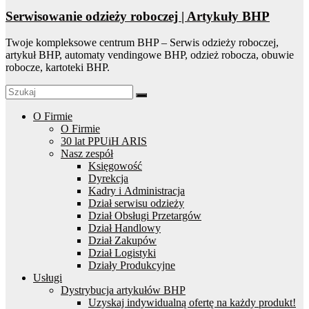
Serwisowanie odzieży roboczej | Artykuły BHP
Twoje kompleksowe centrum BHP – Serwis odzieży roboczej,
artykuł BHP, automaty vendingowe BHP, odzież robocza, obuwie
robocze, kartoteki BHP.
O Firmie
O Firmie
30 lat PPUiH ARIS
Nasz zespół
Księgowość
Dyrekcja
Kadry i Administracja
Dział serwisu odzieży
Dział Obsługi Przetargów
Dział Handlowy
Dział Zakupów
Dział Logistyki
Działy Produkcyjne
Usługi
Dystrybucja artykułów BHP
Uzyskaj indywidualną ofertę na każdy produkt!