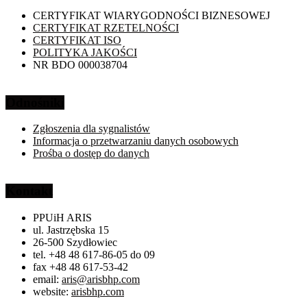
CERTYFIKAT WIARYGODNOŚCI BIZNESOWEJ
CERTYFIKAT RZETELNOŚCI
CERTYFIKAT ISO
POLITYKA JAKOŚCI
NR BDO 000038704
Odnośniki
Zgłoszenia dla sygnalistów
Informacja o przetwarzaniu danych osobowych
Prośba o dostęp do danych
Kontakt
PPUiH ARIS
ul. Jastrzębska 15
26-500 Szydłowiec
tel. +48 48 617-86-05 do 09
fax +48 48 617-53-42
email:
aris@arisbhp.com
website:
arisbhp.com