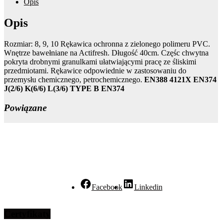
Opis
Opis
Rozmiar: 8, 9, 10 Rękawica ochronna z zielonego polimeru PVC.
Wnętrze bawełniane na Actifresh. Długość 40cm. Częśc chwytna
pokryta drobnymi granulkami ułatwiającymi pracę ze śliskimi
przedmiotami. Rękawice odpowiednie w zastosowaniu do
przemysłu chemicznego, petrochemicznego.
EN388 4121X EN374
J(2/6) K(6/6) L(3/6) TYPE B EN374
Powiązane
Facebook
Linkedin
Certyfikaty