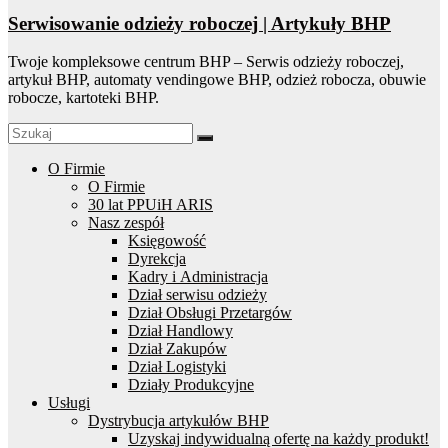
Serwisowanie odzieży roboczej | Artykuły BHP
Twoje kompleksowe centrum BHP – Serwis odzieży roboczej,
artykuł BHP, automaty vendingowe BHP, odzież robocza, obuwie
robocze, kartoteki BHP.
O Firmie
O Firmie
30 lat PPUiH ARIS
Nasz zespół
Księgowość
Dyrekcja
Kadry i Administracja
Dział serwisu odzieży
Dział Obsługi Przetargów
Dział Handlowy
Dział Zakupów
Dział Logistyki
Działy Produkcyjne
Usługi
Dystrybucja artykułów BHP
Uzyskaj indywidualną ofertę na każdy produkt!