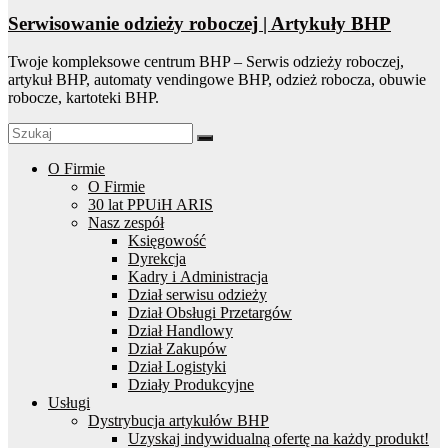
Serwisowanie odzieży roboczej | Artykuły BHP
Twoje kompleksowe centrum BHP – Serwis odzieży roboczej,
artykuł BHP, automaty vendingowe BHP, odzież robocza, obuwie
robocze, kartoteki BHP.
O Firmie
O Firmie
30 lat PPUiH ARIS
Nasz zespół
Księgowość
Dyrekcja
Kadry i Administracja
Dział serwisu odzieży
Dział Obsługi Przetargów
Dział Handlowy
Dział Zakupów
Dział Logistyki
Działy Produkcyjne
Usługi
Dystrybucja artykułów BHP
Uzyskaj indywidualną ofertę na każdy produkt!