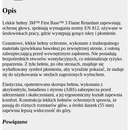
Opis
Lekkie hełmy 3M™ First Base™ 3 Flame Retardant zapewniają
ochronę głowy, spełniają wymagania normy EN 812, używane w
środowiskach pracy, gdzie występują gorące iskry i płomienie.
Granatowe, lekkie hełmy ochronne, wykonane z trudnopalnego
materiału (powlekana bawełna) po zewnętrznej stronie, z osłoną
zabezpieczającą przed wewnętrznym zapłonem. Nie posiadają
bezpośrednich otworów wentylacyjnych, co minimalizuje ryzyko
poparzenia. Z tyłu hełmu, po obu stronach, znajduje się
wyhaftowany symbol płomienia, aby wyraźnie pokazać, że nadaje
się do użytkowania w strefach zagrożonych wybuchem.
Elastyczna, opatentowana skorupa hełmu, wykonana z
akrylonitrylu, butadienu i styrenu (ABS) zabezpiecza przed
uderzeniami i skaleczeniami, a jej ergonomiczny kształt zapewnia
komfort. Konstrukcja lekkich hełmów ochronnych sprawia, że
pasują do różnych rozmiarów głów, a średni daszek (55 mm)
zapewnia lepszą widoczność do góry.
Powiązane