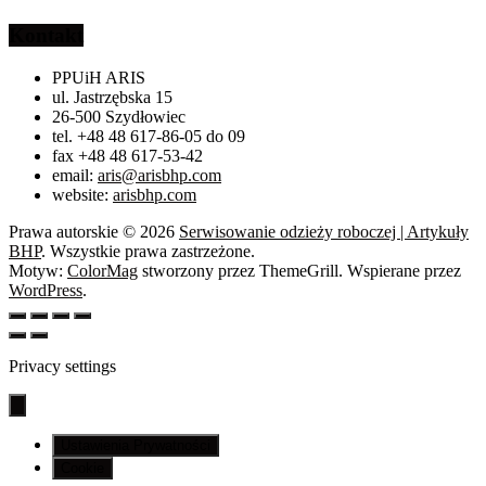
Kontakt
PPUiH ARIS
ul. Jastrzębska 15
26-500 Szydłowiec
tel. +48 48 617-86-05 do 09
fax +48 48 617-53-42
email:
aris@arisbhp.com
website:
arisbhp.com
Prawa autorskie © 2026
Serwisowanie odzieży roboczej | Artykuły
BHP
. Wszystkie prawa zastrzeżone.
Motyw:
ColorMag
stworzony przez ThemeGrill. Wspierane przez
WordPress
.
Privacy settings
Ustawienia Prywatności
Cookie