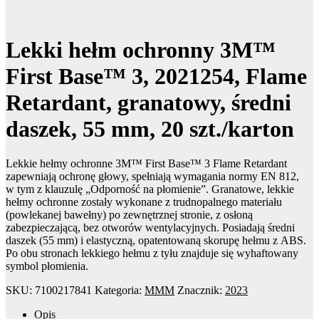
Lekki hełm ochronny 3M™
First Base™ 3, 2021254, Flame
Retardant, granatowy, średni
daszek, 55 mm, 20 szt./karton
Lekkie hełmy ochronne 3M™ First Base™ 3 Flame Retardant
zapewniają ochronę głowy, spełniają wymagania normy EN 812,
w tym z klauzulę „Odporność na płomienie”. Granatowe, lekkie
hełmy ochronne zostały wykonane z trudnopalnego materiału
(powlekanej bawełny) po zewnętrznej stronie, z osłoną
zabezpieczającą, bez otworów wentylacyjnych. Posiadają średni
daszek (55 mm) i elastyczną, opatentowaną skorupę hełmu z ABS.
Po obu stronach lekkiego hełmu z tyłu znajduje się wyhaftowany
symbol płomienia.
SKU:
7100217841
Kategoria:
MMM
Znacznik:
2023
Opis