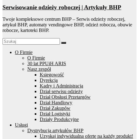
Serwisowanie odzieży roboczej | Artykuły BHP
Twoje kompleksowe centrum BHP – Serwis odzieży roboczej,
artykuł BHP, automaty vendingowe BHP, odzież robocza, obuwie
robocze, kartoteki BHP.
O Firmie
O Firmie
30 lat PPUiH ARIS
Nasz zespół
Księgowość
Dyrekcja
Kadry i Administracja
Dział serwisu odzieży
Dział Obsługi Przetargów
Dział Handlowy
Dział Zakupów
Dział Logistyki
Działy Produkcyjne
Usługi
Dystrybucja artykułów BHP
Uzyskaj indywidualną ofertę na każdy produkt!