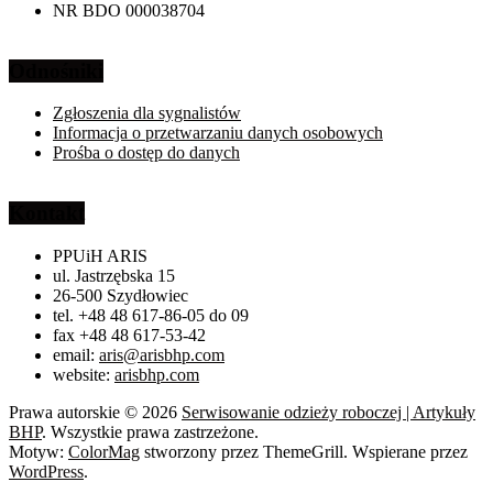
NR BDO 000038704
Odnośniki
Zgłoszenia dla sygnalistów
Informacja o przetwarzaniu danych osobowych
Prośba o dostęp do danych
Kontakt
PPUiH ARIS
ul. Jastrzębska 15
26-500 Szydłowiec
tel. +48 48 617-86-05 do 09
fax +48 48 617-53-42
email:
aris@arisbhp.com
website:
arisbhp.com
Prawa autorskie © 2026
Serwisowanie odzieży roboczej | Artykuły
BHP
. Wszystkie prawa zastrzeżone.
Motyw:
ColorMag
stworzony przez ThemeGrill. Wspierane przez
WordPress
.